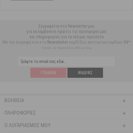
Εγγραφείτε στο Newsletter μας
για να λαμβάνετε πρώτοι τις προσφορές μας
και πληροφορίες για τα νέα μας προϊόντα
Με την εγγραφή σου στο
Newsletter
κερδίζεις εκπτωτικό κωδικό
5€*
*ισχύει για παραγγελία 59€ και άνω
ΓΥΝΑΊΚΑ
ΆΝΔΡΑΣ
ΒΟΉΘΕΙΑ
ΠΛΗΡΟΦΟΡΊΕΣ
Ο ΛΟΓΑΡΙΑΣΜΌΣ ΜΟΥ