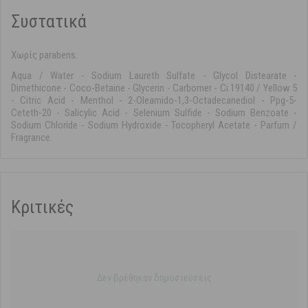
Συστατικά
Χωρίς parabens.
Aqua / Water - Sodium Laureth Sulfate - Glycol Distearate -
Dimethicone - Coco-Betaine - Glycerin - Carbomer - Ci 19140 / Yellow 5
- Citric Acid - Menthol - 2-Oleamido-1,3-Octadecanediol - Ppg-5-
Ceteth-20 - Salicylic Acid - Selenium Sulfide - Sodium Benzoate -
Sodium Chloride - Sodium Hydroxide - Tocopheryl Acetate - Parfum /
Fragrance.
Κριτικές
Δεν βρέθηκαν δημοσιεύσεις