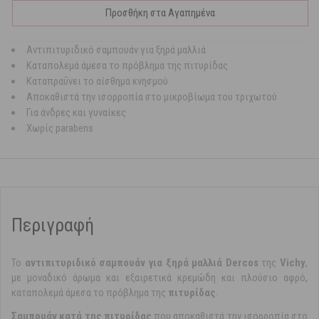
Προσθήκη στα Αγαπημένα
Αντιπιτυριδικό σαμπουάν για ξηρά μαλλιά
Καταπολεμά άμεσα το πρόβλημα της πιτυρίδας
Καταπραΰνει το αίσθημα κνησμού
Αποκαθιστά την ισορροπία στο μικροβίωμα του τριχωτού
Για άνδρες και γυναίκες
Χωρίς parabens
Περιγραφή
Το
αντιπιτυριδικό σαμπουάν για ξηρά μαλλιά
Dercos
της
Vichy
,
με μοναδικό άρωμα και εξαιρετικά κρεμώδη και πλούσιο αφρό,
καταπολεμά άμεσα το πρόβλημα της
πιτυρίδας
.
Σαμπουάν κατά της πιτυρίδας
που αποκαθιστά την ισορροπία στο