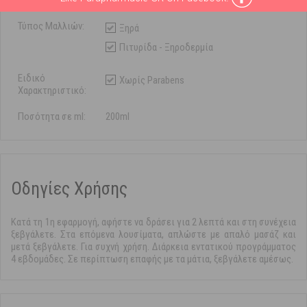
Μαλλιών:
Τύπος Μαλλιών:
Ξηρά
Πιτυρίδα - Ξηροδερμία
Ειδικό
Χωρίς Parabens
Χαρακτηριστικό:
Ποσότητα σε ml:
200ml
Οδηγίες Χρήσης
Κατά τη 1η εφαρμογή, αφήστε να δράσει για 2 λεπτά και στη συνέχεια
ξεβγάλετε. Στα επόμενα λουσίματα, απλώστε με απαλό μασάζ και
μετά ξεβγάλετε. Για συχνή χρήση. Διάρκεια εντατικού προγράμματος
4 εβδομάδες. Σε περίπτωση επαφής με τα μάτια, ξεβγάλετε αμέσως.