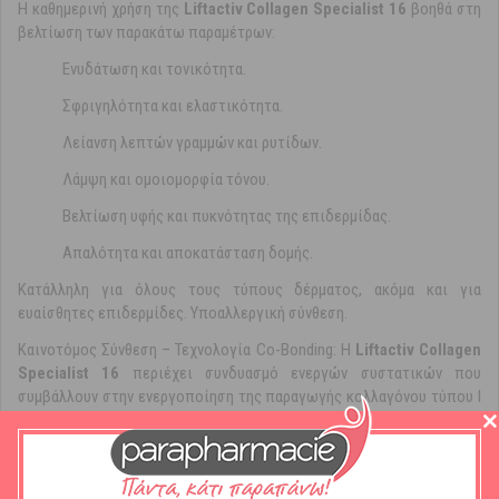
Η καθημερινή χρήση της
Liftactiv Collagen Specialist 16
βοηθά στη
βελτίωση των παρακάτω παραμέτρων:
Ενυδάτωση και τονικότητα.
Σφριγηλότητα και ελαστικότητα.
Λείανση λεπτών γραμμών και ρυτίδων.
Λάμψη και ομοιομορφία τόνου.
Βελτίωση υφής και πυκνότητας της επιδερμίδας.
Απαλότητα και αποκατάσταση δομής.
Κατάλληλη για όλους τους τύπους δέρματος, ακόμα και για
ευαίσθητες επιδερμίδες. Υποαλλεργική σύνθεση.
Καινοτόμος Σύνθεση – Τεχνολογία Co-Bonding: Η
Liftactiv Collagen
Specialist 16
περιέχει συνδυασμό ενεργών συστατικών που
συμβάλλουν στην ενεργοποίηση της παραγωγής κολλαγόνου τύπου Ι
& ΙΙΙ:
Ραμνόζη: Φυσικό ενεργό συστατικό με αντιρυτιδική δράση.
Πεπτίδια: Μόρια-κλειδιά για τη σύνθεση κολλαγόνου.