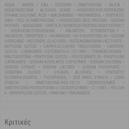
AQUA / WATER / EAU • GLYCERIN • DIMETHICONE • SILICA •
ISOHEXADECANE • ALCOHOL DENAT. • HYDROXYETHYLPIPERAZINE
ETHANE SULFONIC ACID • NIACINAMIDE • PROPANEDIOL • SYNTHETIC
WAX • PEG-10 DIMETHICONE • HYDROLYZED RICE PROTEIN • SODIUM
PHYTATE • ADENOSINE • GRIFOLA FRONDOSA FRUITING BODY EXTRACT
• HYDROXYACETOPHENONE • PALMITOYL TETRAPEPTIDE-7 •
PALMITOYL TRIPEPTIDE-1 • RHAMNOSE • SH-POLYPEPTIDE-69 • SODIUM
HYDROXIDE • ASCORBYL GLUCOSIDE • DISTEARDIMONIUM HECTORITE •
BUTYLENE GLYCOL • CAPRYLIC/CAPRIC TRIGLYCERIDE • CAPRYLYL
GLYCOL • CARBOMER • CETEARETH-6 • CI 77891 / TITANIUM DIOXIDE •
MALTODEXTRIN • PENTYLENE GLYCOL • POLYSORBATE 20 • PROPYLENE
CARBONATE • SODIUM ACRYLATES COPOLYMER • SODIUM CHLORIDE •
SODIUM CITRATE • SODIUM LACTATE • SODIUM PHOSPHATE •
SORBITAN OLEATE • STEARYL ALCOHOL • SYNTHETIC
FLUORPHLOGOPITE • TOCOPHEROL • ZEA MAYS STARCH / CORN
STARCH • DIMETHICONE/PEG-10/15 CROSSPOLYMER •
DIMETHICONE/POLYGLYCERIN-3 CROSSPOLYMER • CI 15985 / YELLOW
6 • DIPROPYLENE GLYCOL • PARFUM / FRAGRANCE.
Κριτικές