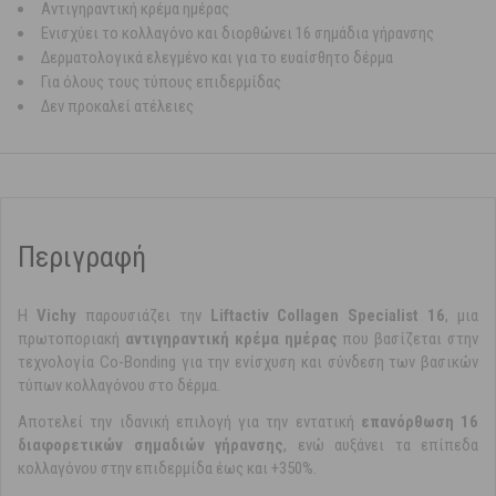
Αντιγηραντική κρέμα ημέρας
Ενισχύει το κολλαγόνο και διορθώνει 16 σημάδια γήρανσης
Δερματολογικά ελεγμένο και για το ευαίσθητο δέρμα
Για όλους τους τύπους επιδερμίδας
Δεν προκαλεί ατέλειες
Περιγραφή
Η
Vichy
παρουσιάζει την
Liftactiv Collagen Specialist 16
, μια
πρωτοποριακή
αντιγηραντική κρέμα ημέρας
που βασίζεται στην
τεχνολογία Co-Bonding για την ενίσχυση και σύνδεση των βασικών
τύπων κολλαγόνου στο δέρμα.
Αποτελεί την ιδανική επιλογή για την εντατική
επανόρθωση 16
διαφορετικών σημαδιών γήρανσης
, ενώ αυξάνει τα επίπεδα
κολλαγόνου στην επιδερμίδα έως και +350%.