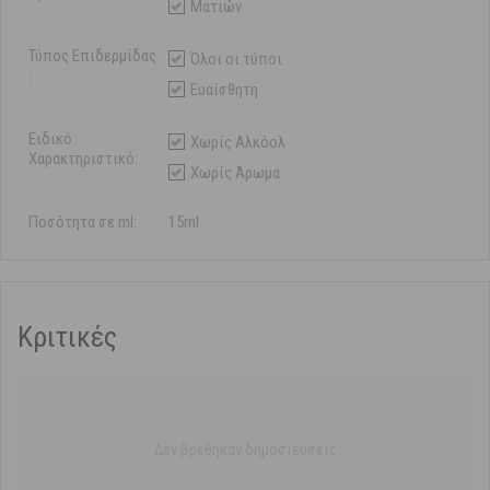
Ματιών
Τύπος Επιδερμίδας
Όλοι οι τύποι
:
Ευαίσθητη
Ειδικό
Χωρίς Αλκόολ
Χαρακτηριστικό:
Χωρίς Άρωμα
Ποσότητα σε ml:
15ml
Κριτικές
Δεν βρέθηκαν δημοσιεύσεις