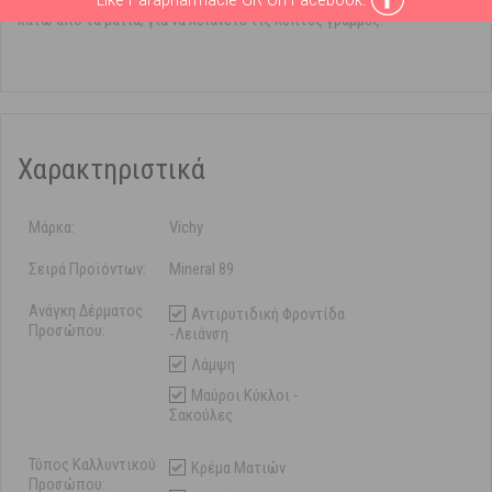
κάτω από τα μάτια, για να λειάνετε τις λεπτές γραμμές.
Χαρακτηριστικά
Μάρκα:
Vichy
Σειρά Προϊόντων:
Mineral 89
Ανάγκη Δέρματος
Αντιρυτιδική Φροντίδα
Προσώπου:
-Λειάνση
Λάμψη
Μαύροι Κύκλοι -
Σακούλες
Τύπος Καλλυντικού
Κρέμα Ματιών
Προσώπου: