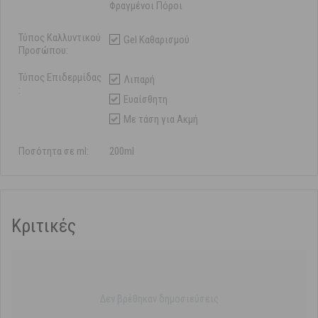
Φραγμένοι Πόροι
Τύπος Καλλυντικού
Gel Καθαρισμού
Προσώπου:
Τύπος Επιδερμίδας
Λιπαρή
:
Ευαίσθητη
Με τάση για Ακμή
Ποσότητα σε ml:
200ml
Κριτικές
Δεν βρέθηκαν δημοσιεύσεις