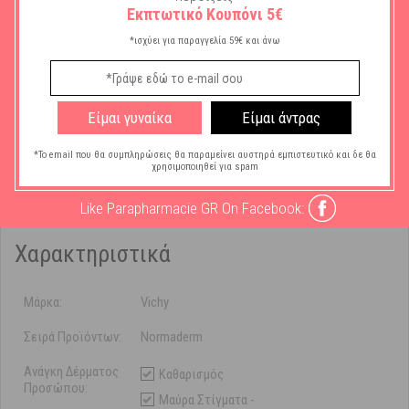
Εκπτωτικό Κουπόνι 5€
Καθαρή σύνθεση για απομάκρυνση των ρύπων και τέλεια αφαίρεση
του μακιγιά
*ισχύει για παραγγελία 59€ και άνω
Υποαλλεργικό. Κατάλληλο για ευαίσθητες επιδερμίδες.
Δοκιμασμένο υπό δερματολογικό έλεγχο.
Xρήση:
Απλώστε το προϊόν πρωί και βράδυ σε νωπό πρόσωπο,
Είμαι γυναίκα
Είμαι άντρας
κάνοντας κυκλικές κινήσεις μέχρι να σχηματιστεί αφρός. Ξεβγάλτε.
Αποφύγετε την περιοχή των ματιών. Σε περίπτωση επαφής με τα
*Το email που θα συμπληρώσεις θα παραμείνει αυστηρά εμπιστευτικό και δε θα
μάτια, ξεβγάλτε αμέσως με νερό.
χρησιμοποιηθεί για spam
Like Parapharmacie GR On Facebook:
Χαρακτηριστικά
Μάρκα:
Vichy
Σειρά Προϊόντων:
Normaderm
Ανάγκη Δέρματος
Καθαρισμός
Προσώπου:
Μαύρα Στίγματα -