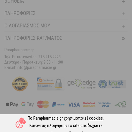
ΒΟΉΘΕΙΑ
ΠΛΗΡΟΦΟΡΊΕΣ
Ο ΛΟΓΑΡΙΑΣΜΌΣ ΜΟΥ
ΠΛΗΡΟΦΟΡΙΕΣ ΚΑΤ/ΜΑΤΟΣ
Parapharmacie.gr
Τηλ. Επικοινωνίας: 215 215 2223
Δευτέρα - Παρασκευή:
9:00 - 11:00
E-mail: info@parapharmacie.gr
Το Parapharmacie.gr χρησιμοποιεί
cookies
.
Ακολουθήστε μας στα Social Media
Κάνοντας πλοήγηση στο site αποδέχεστε
© 2026 Parapharmacie.gr.