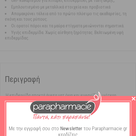
Gel- καθαρισμού για λιπαρές επιδερμίδες με τάση ακμής,
Eμπλουτισμένο με μεταλλικά στοιχεία και προβιοτικά
Aπομακρύνει τέλεια από το πρώτο πλύσιμο τις ακαθαρσίες, τη
σκόνη και τους ρύπους.
Οι ορατοί πόροι και τα μαύρα στίγματα μειώνονται σημαντικά.
Υγιής επιδερμίδα. Χωρίς αίσθηση ξηρότητας. Βελτιωμένη υφή
επιδερμίδας.
Περιγραφή
Η επιδερμίδα αποκτά άμεσα ματ όψη και εμφανίζει λιγότερη
λιπαρότητα στη διάρκεια της ημέρας.
Καθαριστική βάση φυτικής προέλευσης από καρύδα, με παράγοντες
αφρισμού που εξυγιαίνουν σε βάθος την επιδερμίδα χωρίς να την
καταστρέφουν.
Με την εγγραφή σου στο
Newsletter
του Parapharmacie.gr
Φυσιολογικό PH (5,5).
κερδίζεις