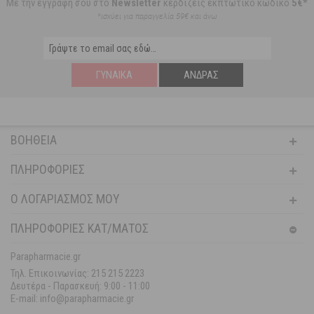
Με την εγγραφή σου στο
Newsletter
κερδίζεις εκπτωτικό κωδικό
5€*
*ισχύει για παραγγελία 59€ και άνω
ΓΥΝΑΊΚΑ
ΆΝΔΡΑΣ
ΒΟΉΘΕΙΑ
ΠΛΗΡΟΦΟΡΊΕΣ
Ο ΛΟΓΑΡΙΑΣΜΌΣ ΜΟΥ
ΠΛΗΡΟΦΟΡΙΕΣ ΚΑΤ/ΜΑΤΟΣ
Parapharmacie.gr
Τηλ. Επικοινωνίας: 215 215 2223
Δευτέρα - Παρασκευή:
9:00 - 11:00
E-mail: info@parapharmacie.gr