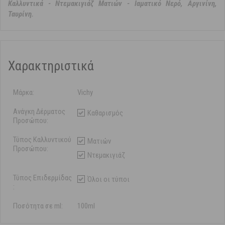
Καλλυντικά - Ντεμακιγιάζ Ματιών - Ιαματικό Νερό, Αργινίνη,
Ταυρίνη.
Χαρακτηριστικά
Μάρκα:
Vichy
Ανάγκη Δέρματος
Καθαρισμός
Προσώπου:
Τύπος Καλλυντικού
Ματιών
Προσώπου:
Ντεμακιγιάζ
Τύπος Επιδερμίδας
Όλοι οι τύποι
:
Ποσότητα σε ml:
100ml