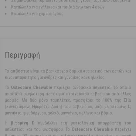
Σε μασώμενες ταμπλέτες με υπέροχη γεύση πορτοκάλι και μέντα
Κατάλληλο για ενήλικες και παιδιά άνω των 4 ετών
Κατάλληλο για χορτοφάγους
Περιγραφή
Το
ασβέστιο
είναι το βασικότερο δομικό συστατικό των οστών και
είναι απαραίτητο για άνδρες και γυναίκες κάθε ηλικίας.
Το
Osteocare Chewable
περιέχει ανθρακικό ασβέστιο, το οποίο
αποδίδει υψηλότερη ποσότητα στοιχειακού ασβεστίου από άλλες
μορφές. Με δύο μόνο ταμπλέτες, προσφέρει το 100% της ΣΗΔ
(Συνιστώμενη Ημερήσια Δόση) του ασβεστίου, μαζί με βιταμίνη D,
μαγνήσιο, ψευδάργυρο, χαλκό, μαγγάνιο, σελήνιο και βόριο.
Η
βιταμίνη D
συμβάλλει στη φυσιολογική απορρόφηση του
ασβεστίου και του φωσφόρου. Το
Osteocare Chewable
περιέχει
βιταμίνη D3, γνωστή και ως χοληκαλσιφερόλη, που είναι η μορφή