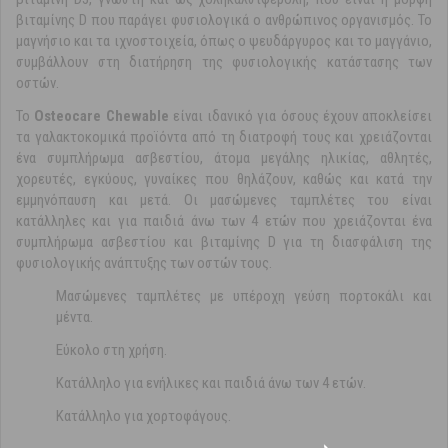
βιταμίνης D που παράγει φυσιολογικά ο ανθρώπινος οργανισμός. Το
μαγνήσιο και τα ιχνοστοιχεία, όπως ο ψευδάργυρος και το μαγγάνιο,
συμβάλλουν στη διατήρηση της φυσιολογικής κατάστασης των
οστών.
Το
Osteocare Chewable
είναι ιδανικό για όσους έχουν αποκλείσει
τα γαλακτοκομικά προϊόντα από τη διατροφή τους και χρειάζονται
ένα συμπλήρωμα ασβεστίου, άτομα μεγάλης ηλικίας, αθλητές,
χορευτές, εγκύους, γυναίκες που θηλάζουν, καθώς και κατά την
εμμηνόπαυση και μετά. Οι μασώμενες ταμπλέτες του είναι
κατάλληλες και για παιδιά άνω των 4 ετών που χρειάζονται ένα
συμπλήρωμα ασβεστίου και βιταμίνης D για τη διασφάλιση της
φυσιολογικής ανάπτυξης των οστών τους.
Μασώμενες ταμπλέτες με υπέροχη γεύση πορτοκάλι και
μέντα.
Εύκολο στη χρήση.
Κατάλληλο για ενήλικες και παιδιά άνω των 4 ετών.
Κατάλληλο για χορτοφάγους.