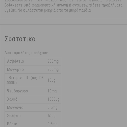
Συμβουλευτείτε τον γιατρό σας αν είστε έγκυος, θηλάζετε,
βρίσκεστε υπό φαρμακευτική αγωγή ή αντιμετωπίζετε προβλήματα
υγείας. Να φυλάσσεται μακριά από τα μικρά παιδιά.
Συστατικά
Δυο ταμπλέτες παρέχουν:
Ασβέστιο
800mg
Μαγνήσιο
300mg
Βιταμίνη D (ως D3
10μg
400IU)
Ψευδάργυρο
10mg
Χαλκό
1000μg
Μαγγάνιο
0,5mg
Σελήνιο
50μg
Βόριο
0,6mg