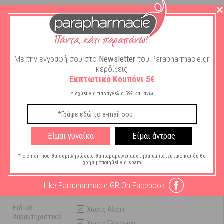
Χαρακτηριστικά
Με την εγγραφή σου στο
Newsletter
του Parapharmacie.gr
Μάρκα:
Vitabiotics
κερδίζεις
Εκπτωτικό Κουπόνι 5€
Τύπος Βιταμίνης/
Vit D
Ιχνοστοιχείου:
*ισχύει για παραγγελία 59€ και άνω
Πολυβιταμίνη
Συστατικά
Ασβέστιο
Συμπληρώματος
Είμαι γυναίκα
Είμαι άντρας
Διατροφής:
Κατάλληλο για:
*Το email που θα συμπληρώσεις θα παραμείνει αυστηρά εμπιστευτικό και δε θα
Vegeterians
χρησιμοποιηθεί για spam
Ενήλικες
Like Parapharmacie GR On Facebook:
Εφήβους
Ειδικό
Χωρίς Αλάτι
Χαρακτηριστικό:
Χωρίς Γλουτένη