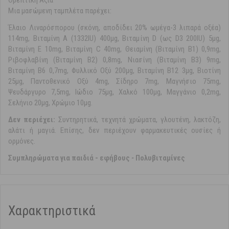
Θρεπτική Αξία
Μια μασώμενη ταμπλέτα παρέχει:
Έλαιο Λιναρόσπορου (σκόνη, αποδίδει 20% ωμέγα-3 λιπαρά οξέα)
114mg, Βιταμίνη A (1332IU) 400μg, Βιταμίνη D (ως D3 200IU) 5μg,
Βιταμίνη E 10mg, Βιταμίνη C 40mg, Θειαμίνη (Βιταμίνη B1) 0,9mg,
Ριβοφλαβίνη (Βιταμίνη B2) 0,8mg, Νιασίνη (Βιταμίνη B3) 9mg,
Βιταμίνη B6 0,7mg, Φυλλικό Οξύ 200μg, Βιταμίνη B12 3μg, Βιοτίνη
25μg, Παντοθενικό Οξύ 4mg, Σίδηρο 7mg, Μαγνήσιο 75mg,
Ψευδάργυρο 7,5mg, Ιώδιο 75μg, Χαλκό 100μg, Μαγγάνιο 0,2mg,
Σελήνιο 20μg, Χρώμιο 10μg.
Δεν περιέχει:
Συντηρητικά, τεχνητά χρώματα, γλουτένη, λακτόζη,
αλάτι ή μαγιά. Επίσης, δεν περιέχουν φαρμακευτικές ουσίες ή
ορμόνες.
Συμπληρώματα για παιδιά - εφήβους
-
Πολυβιταμίνες
Χαρακτηριστικά