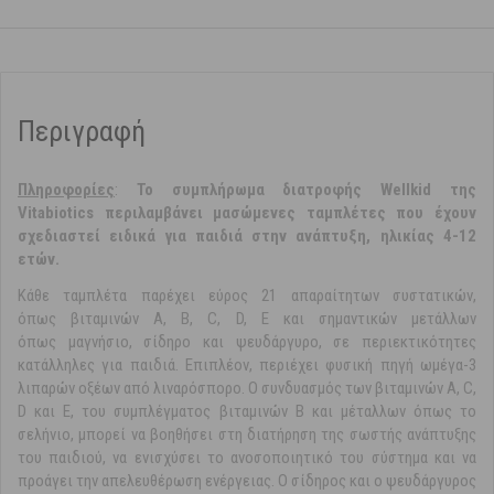
Περιγραφή
Πληροφορίες
:
Το συμπλήρωμα διατροφής Wellkid της
Vitabiotics περιλαμβάνει μασώμενες ταμπλέτες που έχουν
σχεδιαστεί ειδικά για παιδιά στην ανάπτυξη, ηλικίας 4-12
ετών.
Κάθε ταμπλέτα παρέχει εύρος 21 απαραίτητων συστατικών,
όπως βιταμινών Α, B, C, D, E και σημαντικών μετάλλων
όπως μαγνήσιο, σίδηρο και ψευδάργυρο, σε περιεκτικότητες
κατάλληλες για παιδιά. Επιπλέον, περιέχει φυσική πηγή ωμέγα-3
λιπαρών οξέων από λιναρόσπορο. Ο συνδυασμός των βιταμινών Α, C,
D και Ε, του συμπλέγματος βιταμινών Β και μέταλλων όπως το
σελήνιο, μπορεί να βοηθήσει στη διατήρηση της σωστής ανάπτυξης
του παιδιού, να ενισχύσει το ανοσοποιητικό του σύστημα και να
προάγει την απελευθέρωση ενέργειας. Ο σίδηρος και ο ψευδάργυρος