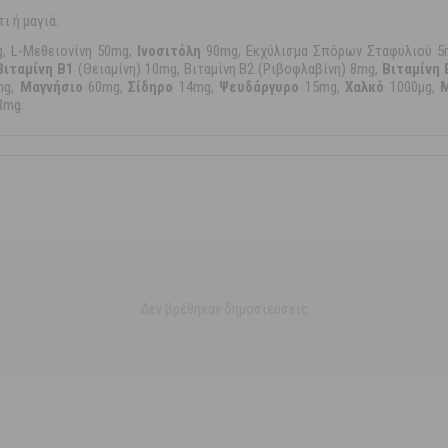
ι ή μαγιά.
, L-Μεθειονίνη 50mg,
Ινοσιτόλη
90mg, Εκχύλισμα Σπόρων Σταφυλιού 
Βιταμίνη B1
(Θειαμίνη) 10mg, Βιταμίνη B2 (Ριβοφλαβίνη) 8mg,
Βιταμίνη 
mg,
Μαγνήσιο
60mg,
Σίδηρο
14mg,
Ψευδάργυρο
15mg,
Χαλκό
1000μg,
3mg.
Δεν βρέθηκαν δημοσιεύσεις