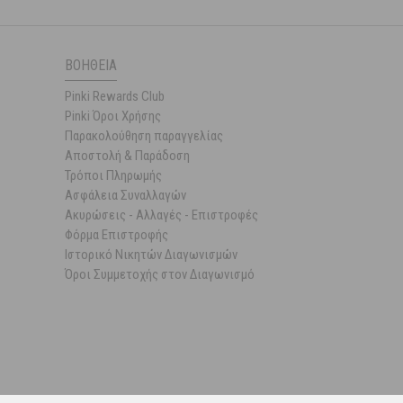
ΒΟΉΘΕΙΑ
Pinki Rewards Club
Pinki Όροι Χρήσης
Παρακολούθηση παραγγελίας
Αποστολή & Παράδοση
Τρόποι Πληρωμής
Ασφάλεια Συναλλαγών
Ακυρώσεις - Αλλαγές - Επιστροφές
Φόρμα Επιστροφής
Ιστορικό Νικητών Διαγωνισμών
Όροι Συμμετοχής στον Διαγωνισμό