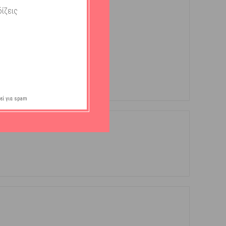
ίζεις
εί για spam