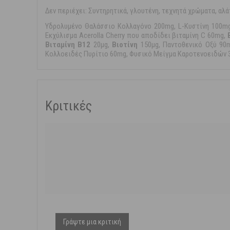
Δεν περιέχει: Συντηρητικά, γλουτένη, τεχνητά χρώματα, αλάτ
Υδρολυμένο Θαλάσσιο Κολλαγόνο 200mg, L-Κυστίνη 100mg
Εκχύλισμα Acerolla Cherry που αποδίδει βιταμίνη C 60mg,
Βιταμίνη B12
20μg,
Βιοτίνη
150μg, Παντοθενικό Οξύ 90
Κολλοειδές Πυρίτιο 60mg, Φυσικό Μείγμα Καροτενοειδών 
Κριτικές
Γράψτε μια κριτική