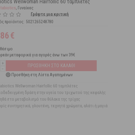
biotics Wellwoman Hairfollic 60 ταμπλέτες
itabiotics
, Γυναίκες
Γράψτε μια κριτική
ός προϊόντος:
5021265248780
,86
€
αθέσιμο
ρεάν μεταφορικά για αγορές άνω των 39€
+
ΠΡΟΣΘΗΚΗ ΣΤΟ ΚΑΛΑΘΙ
−
Προσθήκη στη Λίστα Αγαπημένων
tabiotics Wellwoman Hairfollic 60 ταμπλέτες
οδεδειγμένη δράση στην υγεία του τριχωτού της κεφαλής
ηθά στο μεταβολισμό του θύλακα της τρίχας
ρίς συντηρητικά, γλουτένη, τεχνητά χρώματα, αλάτι ή μαγιά