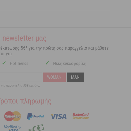
 newsletter μας
 έκπτωσης 5€* για την πρώτη σας παραγγελία και μάθετε
οι για:
✓
✓
Hot Trends
Νέες κυκλοφορίες
WOMAN
MAN
ι για παραγγελία 59€ και άνω
Τρόποι πληρωμής