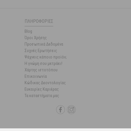
ΠΛΗΡΟΦΟΡΊΕΣ
Blog
Όροι Χρήσης
Προσωπικά Δεδομένα
Συχνές Ερωτήσεις
Ψάχνεις κάποιο προϊόν;
Η γνώμη σου μετράει!
Χάρτης ιστοτόπου
Επικοινωνία
Κώδικας Δεοντολογίας
Ευκαιρίες Καριέρας
Τα καταστήματα μας