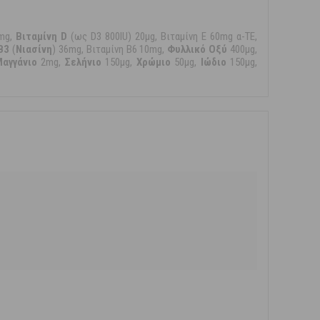
5mg,
Βιταμίνη D
(ως D3 800IU) 20μg, Βιταμίνη E 60mg α-TE,
B3
(
Νιασίνη
) 36mg, Βιταμίνη B6 10mg,
Φυλλικό Οξύ
400μg,
Μαγγάνιο
2mg,
Σελήνιο
150μg,
Χρώμιο
50μg,
Ιώδιο
150μg,