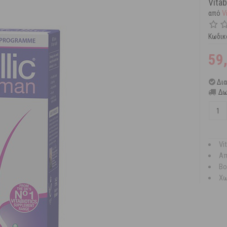
Vita
από
V
Κωδικ
59
Δι
Δω
Vi
Απ
Βο
Χω