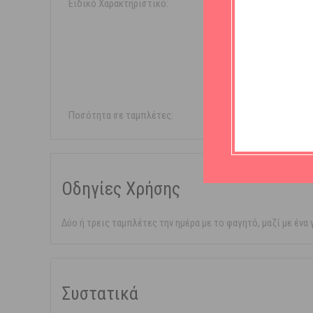
Ειδικό Χαρακτηριστικό:
Χωρίς 
Χωρίς 
Χωρίς
Χωρίς 
Χωρίς
Ποσότητα σε ταμπλέτες:
60 ταμπλέ
Οδηγίες Χρήσης
Δύο ή τρεις ταμπλέτες την ημέρα με το φαγητό, μαζί με ένα
Συστατικά