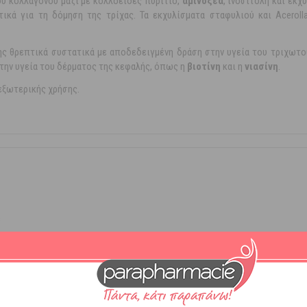
υ κολλαγόνου μαζί με κολλοειδές πυρίτιο,
αμινοξέα
, ινοσιτόλη και εκ
τικά για τη δόμηση της τρίχας. Τα εκχυλίσματα σταφυλιού και Acerol
ς θρεπτικά συστατικά με αποδεδειγμένη δράση στην υγεία του τριχωτ
την υγεία του δέρματος της κεφαλής, όπως η
βιοτίνη
και η
νιασίνη
.
εξωτερικής χρήσης.
s
πτωση
ες