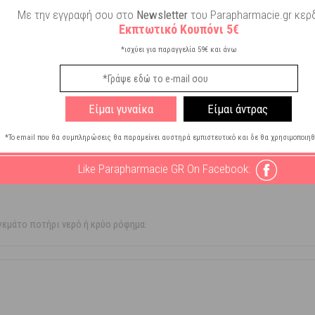
Αλάτι
Με την εγγραφή σου στο
Newsletter
του Parapharmacie.gr κερδ
Γλουτένη
Εκπτωτικό Κουπόνι 5€
 Μαγιά
*ισχύει για παραγγελία 59€ και άνω
Συντηρητικά
 Χρωστικές
Είμαι γυναίκα
Είμαι άντρας
τες
*Το email που θα συμπληρώσεις θα παραμείνει αυστηρά εμπιστευτικό και δε θα χρησιμοποιηθ
Like Parapharmacie GR On Facebook:
 γεμάτο ποτήρι νερό ή κρύο ρόφημα.