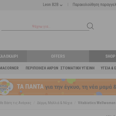
|
Leon B2B
Παρακολούθηση παραγγε
ΚΑΛΟΚΑΊΡΙ
OFFERS
SHOP
MACORNER
ΠΕΡΙΠΟΊΗΣΗ ΆΚΡΩΝ
ΣΤΟΜΑΤΙΚΉ ΥΓΙΕΙΝΉ
ΥΓΕΊΑ & 
Με Βάση τις Ανάγκες
/
Δέρμα, Μαλλιά & Νύχια
/
Vitabiotics Wellwoman