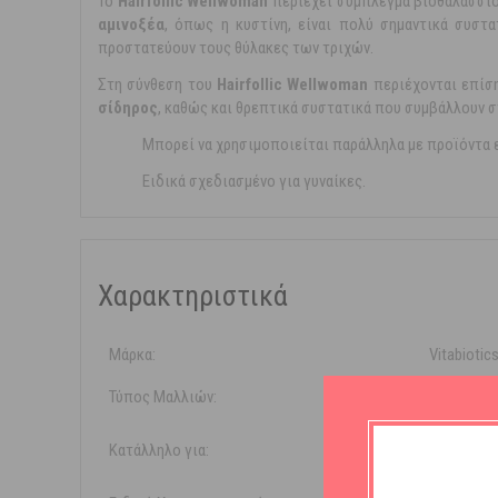
Το
Hairfollic Wellwoman
περιέχει σύμπλεγμα βιοθαλάσσιο
αμινοξέα
, όπως η κυστίνη, είναι πολύ σημαντικά συστα
προστατεύουν τους θύλακες των τριχών.
Στη σύνθεση του
Hairfollic Wellwoman
περιέχονται επίση
σίδηρος
, καθώς και θρεπτικά συστατικά που συμβάλλουν σ
Μπορεί να χρησιμοποιείται παράλληλα με προϊόντα 
Ειδικά σχεδιασμένο για γυναίκες.
Χαρακτηριστικά
Μάρκα:
Vitabiotic
Τύπος Μαλλιών:
Τριχό
Κατάλληλο για:
Γυναίκ