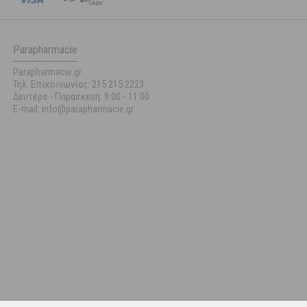
Parapharmacie
Parapharmacie.gr
Τηλ. Επικοινωνίας: 215 215 2223
Δευτέρα - Παρασκευή:
9:00 - 11:00
E-mail: info@parapharmacie.gr