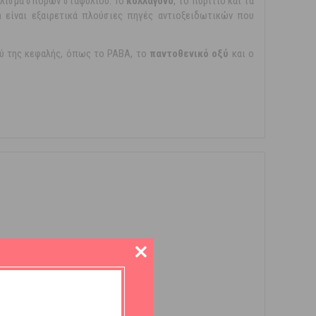
χύλισμα σπόρων σταφυλιού. Το
κολλαγόνο
, το πυρίτιο και τα
la είναι εξαιρετικά πλούσιες πηγές αντιοξειδωτικών που
ού της κεφαλής, όπως το PABA, το
παντοθενικό οξύ
και ο