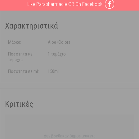
Like Parapharmacie GR On Facebook:
Χαρακτηριστικά
Μάρκα:
Aloe+Colors
Ποσότητα σε
1 τεμάχιο
τεμάχια:
Ποσότητα σε ml:
150ml
Κριτικές
Δεν βρέθηκαν δημοσιεύσεις