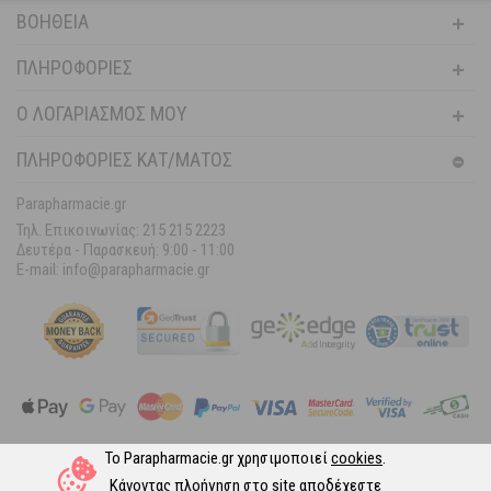
ΒΟΉΘΕΙΑ
ΠΛΗΡΟΦΟΡΊΕΣ
Ο ΛΟΓΑΡΙΑΣΜΌΣ ΜΟΥ
ΠΛΗΡΟΦΟΡΙΕΣ ΚΑΤ/ΜΑΤΟΣ
Parapharmacie.gr
Τηλ. Επικοινωνίας: 215 215 2223
Δευτέρα - Παρασκευή:
9:00 - 11:00
E-mail: info@parapharmacie.gr
Το Parapharmacie.gr χρησιμοποιεί
cookies
.
Ακολουθήστε μας στα Social Media
Κάνοντας πλοήγηση στο site αποδέχεστε