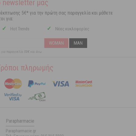
 newsletter μας
 έκπτωσης 5€* για την πρώτη σας παραγγελία και μάθετε
οι για:
✓
✓
Hot Trends
Νέες κυκλοφορίες
WOMAN
MAN
ι για παραγγελία 59€ και άνω
Τρόποι πληρωμής
Parapharmacie
Parapharmacie.gr