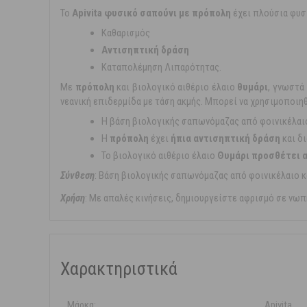
Το
Apivita φυσικό σαπούνι
με πρόπολη
έχει πλούσια φυσ
Kαθαρισμός
Αντισηπτική δράση
Καταπολέμηση Λιπαρότητας.
Με
πρόπολη
και βιολογικό αιθέριο έλαιο
θυμάρι
, γνωστά
νεανική επιδερμίδα με τάση ακμής. Μπορεί να χρησιμοποιηθ
Η βάση βιολογικής σαπωνόμαζας από φοινικέλαιο
Η
πρόπολη
έχει
ήπια αντισηπτική δράση
και δι
To βιολογικό αιθέριο έλαιο
Θυμάρι προσθέτει α
Σύνθεση
: Βάση βιολογικής σαπωνόμαζας από φοινικέλαιο κα
Χρήση
: Με απαλές κινήσεις, δημιουργείστε αφρισμό σε νωπ
Χαρακτηριστικά
Μάρκα:
Apivita