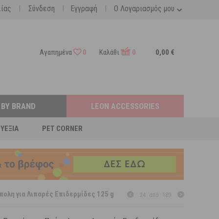
|
|
|
λίας
Σύνδεση
Εγγραφή
Ο Λογαριασμός μου
Αγαπημένα
0
Καλάθι
0
0,00 €
 BY BRAND
LEON ACCESSORIES
ΕΥΕΞΊΑ
PET CORNER
πολη για Λιπαρές Επιδερμίδες 125 g
24
από
189