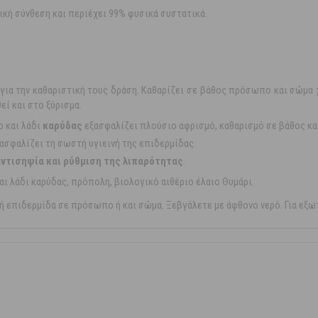
ική σύνθεση και περιέχει 99% φυσικά συστατικά.
 για την καθαριστική τους δράση. Καθαρίζει σε βάθος πρόσωπο και σώμα χω
εί και στο ξύρισμα.
 και λάδι
καρύδας
εξασφαλίζει πλούσιο αφρισμό, καθαρισμό σε βάθος κα
ασφαλίζει τη σωστή υγιεινή της επιδερμίδας.
ντισηψία και ρύθμιση της λιπαρότητας
.
ι λάδι καρύδας, πρόπολη, βιολογικό αιθέριο έλαιο Θυμάρι.
ή επιδερμίδα σε πρόσωπο ή και σώμα. Ξεβγάλετε με άφθονο νερό. Για εξω