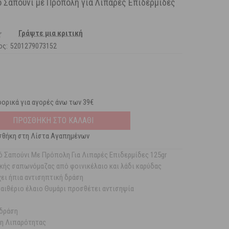
ό Σαπούνι με Πρόπολη για Λιπαρές Επιδερμίδες
Γράψτε μια κριτική
ος:
5201279073152
ορικά για αγορές άνω των 39€
ΠΡΟΣΘΗΚΗ ΣΤΟ ΚΑΛΑΘΙ
θήκη στη Λίστα Αγαπημένων
κό Σαπούνι Με Πρόπολη Για Λιπαρές Επιδερμίδες 125gr
κής σαπωνόμαζας από φοινικέλαιο και λάδι καρύδας
ει ήπια αντισηπτική δράση
 αιθέριο έλαιο Θυμάρι προσθέτει αντισηψία
 δράση
η Λιπαρότητας