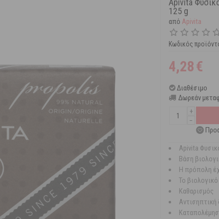
Apivita Φυσικ
125 g
από
Apivita
Κωδικός προϊόντ
4,28
€
Διαθέσιμο
Δωρεάν μεταφ
+
−
Προσ
Apivita Φυσι
Βάση βιολογι
Η πρόπολη έχ
To βιολογικό
Kαθαρισμός
Αντισηπτική
Καταπολέμησ