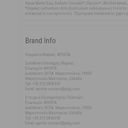
Aqua/Water/Eau, Sodium Cocoate*, Glycerin*, Alcohol denat., 
*Organic cultivation/ Από βιολογικές καλλιέργειες Η λίσ
συσκευασία του προϊόντος. .Εξωτερική συσκευασία: χαρτί
Brand Info
Ονομασία Μάρκας: APIVITA
Διεύθυνση Επίσημης Μάρκας
Επωνυμία: APIVITA
Διεύθυνση: ΒΙ.ΠΑ. Μαρκοπούλου, 19003
Μαρκόπουλο Μεσογαίας, Ελλάδα
Τηλ: +30 210 2856350
Email: apivita-contact@puig.com
Στοιχεία Εξυπηρέτησης Πελατών:
Επωνυμία: APIVITA
Διεύθυνση: ΒΙ.ΠΑ. Μαρκοπούλου, 19003
Μαρκόπουλο Μεσογαίας, Ελλάδα
Τηλ: +30 210 2856350
Email: apivita-contact@puig.com