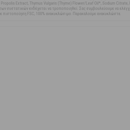
Propolis Extract, Thymus Vulgaris (Thyme) Flower/Leaf Oil*, Sodium Citrate,
τα των συστατικών ενδέχεται να τροποποιηθεί. Σας συμβουλεύουμε να ελέγ
 με πιστοποίηση FSC, 100% ανακυκλώσιμο. Παρακαλούμε ανακυκλώστε.