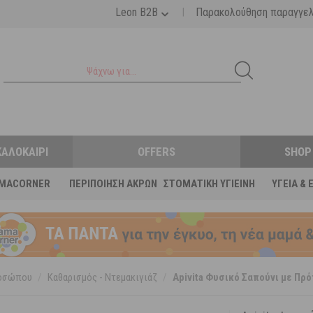
|
Leon B2B
Παρακολούθηση παραγγε
ΚΑΛΟΚΑΊΡΙ
OFFERS
SHOP
MACORNER
ΠΕΡΙΠΟΊΗΣΗ ΆΚΡΩΝ
ΣΤΟΜΑΤΙΚΉ ΥΓΙΕΙΝΉ
ΥΓΕΊΑ & 
ροσώπου
/
Καθαρισμός - Ντεμακιγιάζ
/
Apivita Φυσικό Σαπούνι με Πρό