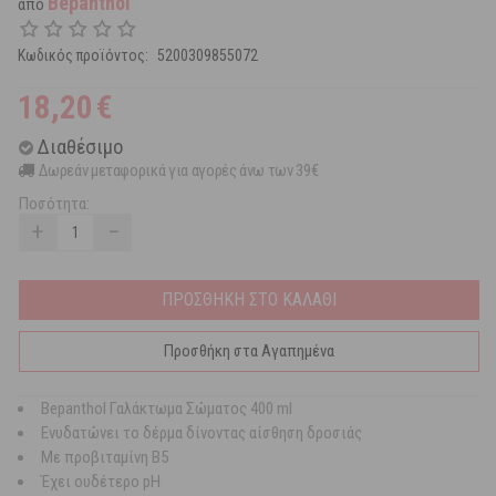
Bepanthol
από
Κωδικός προϊόντος:
5200309855072
18,20
€
Διαθέσιμο
Δωρεάν μεταφορικά για αγορές άνω των 39€
Ποσότητα:
+
−
ΠΡΟΣΘΗΚΗ ΣΤΟ ΚΑΛΑΘΙ
Προσθήκη στα Αγαπημένα
Bepanthol Γαλάκτωμα Σώματος 400 ml
Ενυδατώνει το δέρμα δίνοντας αίσθηση δροσιάς
Με προβιταμίνη Β5
Έχει ουδέτερο pH