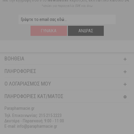
Με την εγγραφή σου στο
Newsletter
κερδίζεις εκπτωτικό κωδικό
5€*
*ισχύει για παραγγελία 59€ και άνω
ΓΥΝΑΊΚΑ
ΆΝΔΡΑΣ
ΒΟΉΘΕΙΑ
ΠΛΗΡΟΦΟΡΊΕΣ
Ο ΛΟΓΑΡΙΑΣΜΌΣ ΜΟΥ
ΠΛΗΡΟΦΟΡΙΕΣ ΚΑΤ/ΜΑΤΟΣ
Parapharmacie.gr
Τηλ. Επικοινωνίας: 215 215 2223
Δευτέρα - Παρασκευή:
9:00 - 11:00
E-mail: info@parapharmacie.gr