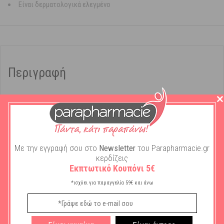
Είναι δερματολογικά ελεγμένο
Περιγραφή
Πληροφορίες
:
Καθημερινή ενυδάτωση και φροντίδα για το
δέρμα. Αίσθηση δροσιάς & φρεσκάδας.
®
Περιποιηθείτε καθημερινά την επιδερμίδα σας με το Bepanthol
Γαλάκτωμα Σώματος.
Με την εγγραφή σου στο
Newsletter
του Parapharmacie.gr
Η σύνθεσή του με προβιταμίνη Β5:
κερδίζεις
Εκπτωτικό Κουπόνι 5€
Ενυδατώνει
το δέρμα δίνοντας αίσθηση δροσιάς, απαλότητας
και ελαστικότητας.
*ισχύει για παραγγελία 59€ και άνω
Έχει
ουδέτερο
για το δέρμα pH με κλινικά αποδεδειγμένη
ενυδάτωση.
Είναι
δερματολογικά ελεγμένο
με αποδεδειγμένη ανεκτικότητα.