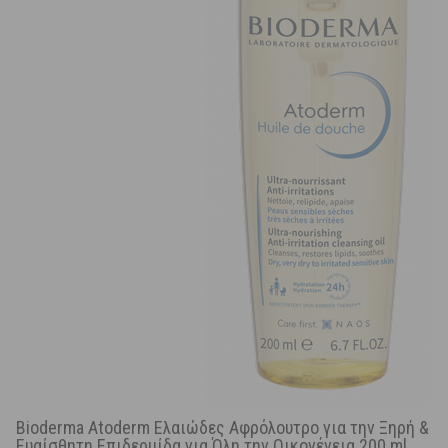
Bioderma Atoderm Ελαιώδες Αφρόλουτρο για την Ξηρή &
Ευαίσθητη Επιδερμίδα για Όλη την Οικογένεια 200 ml