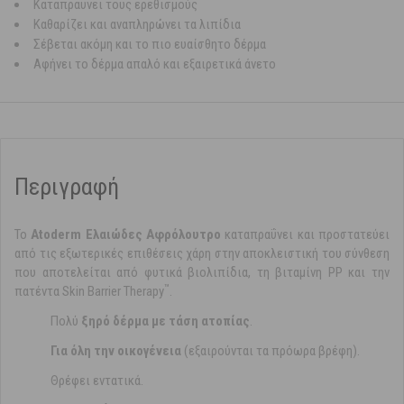
Καταπραΰνει τους ερεθισμούς
Καθαρίζει και αναπληρώνει τα λιπίδια
Σέβεται ακόμη και το πιο ευαίσθητο δέρμα
Αφήνει το δέρμα απαλό και εξαιρετικά άνετο
Περιγραφή
Το
Atoderm Ελαιώδες Αφρόλουτρο
καταπραΰνει και προστατεύει
από τις εξωτερικές επιθέσεις χάρη στην αποκλειστική του σύνθεση
που αποτελείται από φυτικά βιολιπίδια, τη βιταμίνη PP και την
™
πατέντα Skin Barrier Therapy
.
Πολύ
ξηρό δέρμα με τάση ατοπίας
.
Για όλη την οικογένεια
(εξαιρούνται τα πρόωρα βρέφη).
Θρέφει εντατικά.