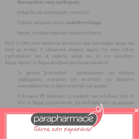
Καταπραΰνει τους ερεθισμούς
.
Καθαρίζει και αναπληρώνει τα λιπίδια.
Σέβεται ακόμη και το πιο
ευαίσθητο δέρμα
.
Αφήνει το δέρμα απαλό και εξαιρετικά άνετο.
Αυτό το λάδι είναι απαλό και μεταξένιο, έχει ένα ελαφρύ άρωμα και
είναι μη λιπαρό. Ο εξαιρετικά ελαφρύς αφρός του είναι ειδικά
σχεδιασμένος για να σέβεται ακόμη και το πιο ευαίσθητο
δέρμα. Αφήνει το δέρμα μεταξένιο και εξαιρετικά άνετο.
Τα φυτικά βιολιπίδια* καταπραΰνουν την αίσθηση
τραβήγματος, ενισχύουν την αντίσταση του δέρματος
επανορθώνοντας το προστατευτικό του φραγμό.
Η βιταμίνη PP διεγείρει τη σύνθεση των λιπιδίων, από το
ίδιο το δέρμα, επιτρέποντας την αναδιάρθρωση του φραγμού
του δέρματος μακροπρόθεσμα.
Η πρόσφυση στο δέρμα του βακτηριδίου (Staphylococcus
aureus) που ευθύνεται για την επιδείνωση των ερεθισμών του
™
δέρματος, εμποδίζεται χάρη στο Skin Barrier Therapy