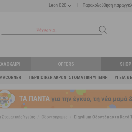
|
Leon B2B
Παρακολούθηση παραγγε
ΚΑΛΟΚΑΊΡΙ
OFFERS
SHOP
MACORNER
ΠΕΡΙΠΟΊΗΣΗ ΆΚΡΩΝ
ΣΤΟΜΑΤΙΚΉ ΥΓΙΕΙΝΉ
ΥΓΕΊΑ & 
 Στοματικής Υγείας
/
Οδοντόκρεμες
/
Elgydium Οδοντόπαστα Κατά 