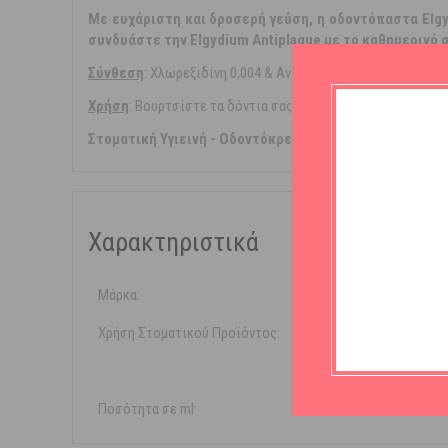
Με ευχάριστη και δροσερή γεύση, η οδοντόπαστα Elgy
συνδυάστε την Elgydium Antiplaque με το καθημερινό σ
Σύνθεση
: Χλωρεξιδίνη 0,004 & Ανθρακικό ασβέστιο 25%.
Χρήση
: Βουρτσίστε τα δόντια σας για 3 λεπτά μετά από κάθ
Στοματική Υγιεινή - Οδοντόκρεμες - Χλωρεξιδίνη
Χαρακτηριστικά
Μάρκα:
Elgydium
Χρήση Στοματικού Προϊόντος:
Καθημε
Πλάκα
Ποσότητα σε ml:
50ml