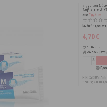
Elgydium Οδο
Ασβέστιο & Χ
από
Elgydium
Κωδικός προϊόντ
4,70
€
Διαθέσιμο
Δωρεάν μεταφ
+
−
Προσ
Η ELGYDIUM Anti
πλάκας και πέτρ