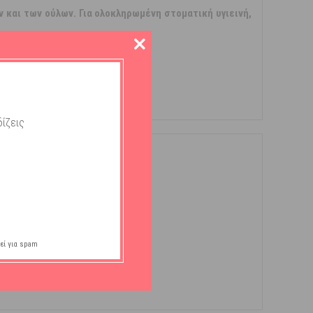
 και των ούλων. Για ολοκληρωμένη στοματική υγιεινή,
ίζεις
εί για spam