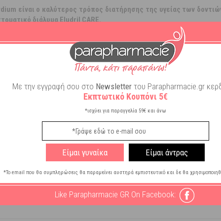
dium είναι ο καλύτερος τρόπος διατήρησης της υγείας των δοντιών
τοματικό διάλυμα Eludril CARE.
ε γεύμα.
Με την εγγραφή σου στο
Newsletter
του Parapharmacie.gr κερδ
Εκπτωτικό Κουπόνι 5€
*ισχύει για παραγγελία 59€ και άνω
Είμαι γυναίκα
Είμαι άντρας
ρινής Χρήσης
*Το email που θα συμπληρώσεις θα παραμείνει αυστηρά εμπιστευτικό και δε θα χρησιμοποιηθ
Like Parapharmacie GR On Facebook: