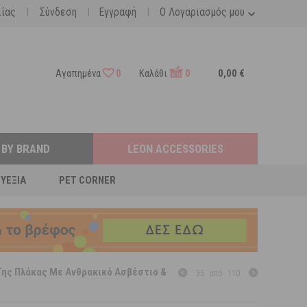
|
|
|
λίας
Σύνδεση
Εγγραφή
Ο Λογαριασμός μου
Αγαπημένα
0
Καλάθι
0
0,00 €
 BY BRAND
LEON ACCESSORIES
ΕΥΕΞΊΑ
PET CORNER
Της Πλάκας Με Ανθρακικό Ασβέστιο &
35
από
110