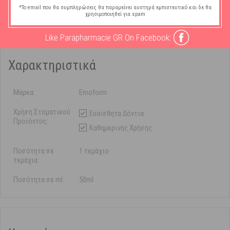
συνηθισμένης σας οδοντόκρεμας. Συστήνεται η χρήση της, από άτομα
*Το email που θα συμπληρώσεις θα παραμείνει αυστηρά εμπιστευτικό και δε θα
άνω των 12 ετών.
χρησιμοποιηθεί για spam
Like Parapharmacie GR On Facebook:
Χαρακτηριστικά
Μάρκα:
Emoform
Χρήση Στοματικού
Ευαίσθητα Δόντια
Προϊόντος:
Καθημερινής Χρήσης
Ποσότητα σε
1 τεμάχιο
τεμάχια:
Ποσότητα σε ml:
50ml