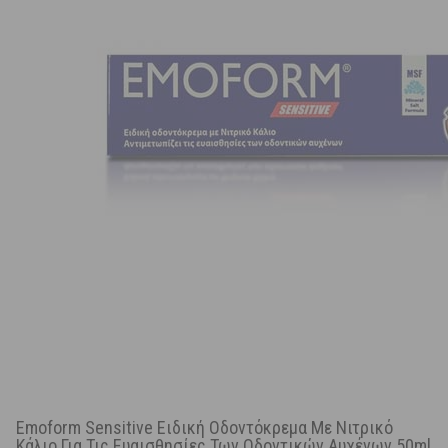
Emoform Sensitive Ειδική Οδοντόκρεμα Με Νιτρικό
Κάλιο Για Τις Ευαισθησίες Των Οδοντικών Αυχένων 50ml