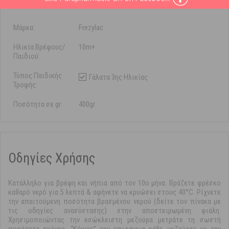
Χαρακτηριστικά
Μάρκα:
Frezylac
Ηλικία Βρέφους/
10m+
Παιδιού:
Τύπος Παιδικής
Γάλατα 3ης Ηλικίας
Τροφής:
Ποσότητα σε gr:
400gr
Οδηγίες Χρήσης
Κατάλληλο για βρέφη και νήπια από τον 10ο μήνα. Βράζετε φρέσκο
καθαρό νερό για 5 λεπτά & αφήνετε να κρυώσει στους 40°C. Ρίχνετε
την απαιτούμενη ποσότητα βρασμένου νερού (δείτε τον πίνακα με
τις οδηγίες ανασύστασης) στην αποστειρωμένη φιάλη.
Χρησιμοποιώντας την εσώκλειστη μεζούρα μετράτε τη σωστή