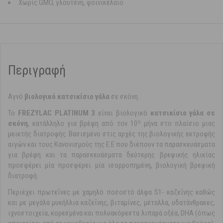
Χωρίς GMO, γλουτένη, φοινικέλαιο
Περιγραφή
Αγνό
βιολογικό κατσικίσιο γάλα
σε σκόνη.
Το
FREZYLAC PLATINUM 3
είναι βιολογικό
κατσικίσιο γάλα σε
ο
σκόνη
, κατάλληλο για βρέφη από τον 10
μήνα στο πλαίσιο μιας
μεικτής διατροφής. Βασισμένο στις αρχές της βιολογικής εκτροφής
αιγών και τους Κανονισμούς της Ε.Ε που διέπουν τα παρασκευάσματα
για βρέφη και τα παρασκευάσματα δεύτερης βρεφικής ηλικίας
προσφέρει μία προσφέρει μία ισορροπημένη, βιολογική βρεφική
διατροφή.
Περιέχει πρωτεΐνες με χαμηλό ποσοστό άλφα S1- καζεΐνης καθώς
και με μεγάλα μυκήλλια καζεΐνης, βιταμίνες, μέταλλα, υδατάνθρακες,
ιχνοστοιχεία, κορεσμένα και πολυακόρεστα λιπαρά οξέα, DHA (όπως