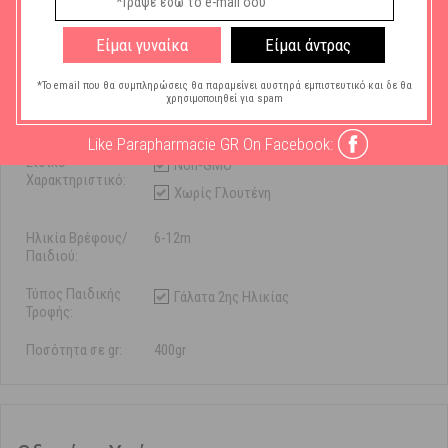
Χαρακτηριστικά
Είμαι γυναίκα
Είμαι άντρας
Μάρκα:
Frezylac
*Το email που θα συμπληρώσεις θα παραμείνει αυστηρά εμπιστευτικό και δε θα
χρησιμοποιηθεί για spam
Κατάλληλο για:
Βρέφη
Like Parapharmacie GR On Facebook:
Ειδικό
Non-GMO
Χαρακτηριστικό:
Χωρίς Γλουτένη
Ηλικία Βρέφους/
6-12m
Παιδιού:
Τύπος Παιδικής
Γάλατα 2ης Ηλικίας
Τροφής:
Ποσότητα σε gr:
400gr