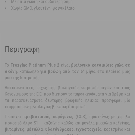
Με ήπια γεύση και ουδέτερη οσμή
Χωρίς GMO, γλουτένη, φοινικέλαιο
Περιγραφή
Το
Frezylac Platinum Plus
2
είναι
βιολογικό κατσικίσιο γάλα σε
σκόνη
, κατάλληλο
για βρέφη από τον 6° μήνα
στο πλαίσιο μιας
μεικτής διατροφής.
Βασισμένο στις αρχές της βιολογικής εκτροφής αιγών και τους
Κανονισμούς της Ε.Ε. που διέπουν τα παρασκευάσματα για βρέφη και
τα παρασκευάσματα δεύτερης βρεφικής ηλικίας προσφέρει μία
ισορροπημένη, βιολογική βρεφική διατροφή.
Περιέχει
πρεβιοτικούς παράγονες
(GOS), πρωτεΐνες με χαμηλό
ποσοστό άλφα S1 – καζεΐνης καθώς και μεγάλα μικκύλια καζεΐνης,
βιταμίνες
,
μέταλλα
,
υδατάνθρακες
,
ιχνοστοιχεία
, κορεσμένα και