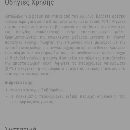
Οδηγίες Χρήσης
Κατάλληλο για βρέφη και νήπια από τον 6ο μήνα. Βράζετε φρέσκο
καθαρό νερό για 5 λεπτά & αφήνετε να κρυώσει στους 40°C. Ρίχνετε
την απαιτούμενη ποσότητα βρασμένου νερού (δείτε τον πίνακα με
τις οδηγίες ανασύστασης) στην αποστειρωμένη φιάλη.
Χρησιμοποιώντας την εσώκλειστη μεζούρα μετράτε τη σωστή
ποσότητα σκόνης. “Κόψτε” την επιφάνεια κάθε μεζούρας με την
ανάποδη ενός καθαρού, στεγνού μαχαιριού και προσθέστε. Κλείνετε
τη φιάλη με το αποστειρωμένο πώμα και αναδεύετε επιμελώς μέχρι
να διαλυθεί εντελώς η σκόνη. Αφαιρείτε το πώμα και τοποθετείτε
την αποστειρωμένη θηλή. Αφήνετε το περιεχόμενο να κρυώσει
(37°C). Ελέγχετε τη θερμοκρασία στάζοντας μερικές σταγόνες στο
εσωτερικό του καρπού σας.
Διάρκεια ζωής
:
Μετά το άνοιγμα: 2 εβδομάδες.
Η συσκευασία περιλαμβάνει ειδική περιοχή σημείωσης της
ημερομηνίας ανοίγματος.
Συστατικά