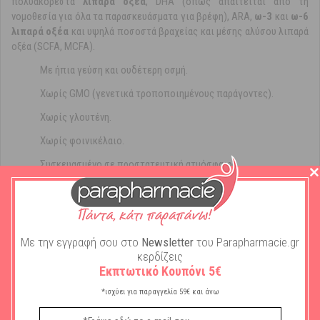
πολυακόρεστα
λιπαρά οξέα
, DHA (όπως απαιτείται από τη
νομοθεσία για όλα τα παρασκευάσματα για βρέφη), ARA,
ω-3
και
ω-6
λιπαρά οξέα
και υψηλά ποσοστά βραχείας και μέσης αλύσου λιπαρά
οξέα (SCFA, MCFA).
Με ήπια γεύση και ουδέτερη οσμή.
Χωρίς GMO (γενετικά τροποποιημένους παράγοντες).
Χωρίς γλουτένη.
Χωρίς φοινικέλαιο.
Συσκευασμένο σε προστατευτική ατμόσφαιρα.
Το μητρικό γάλα είναι η ιδανική τροφή για τα βρέφη. Ο
αποκλειστικός μητρικός θηλασμός κατά το πρώτο εξάμηνο της ζωής
είναι ιδανικός για το μωρό σας. Όταν ο θηλασμός είναι αδύνατος ή
δεν επαρκεί συμβουλευτείτε τον παιδίατρο για την εισαγωγή στη
Με την εγγραφή σου στο
Newsletter
του Parapharmacie.gr
διατροφή του μωρού σας βρεφικού γάλακτος. Η έναρξη διατροφής με
κερδίζεις
μπιμπερό μπορεί να έχει αρνητικές επιπτώσεις στο θηλασμό.
Εκπτωτικό Κουπόνι 5€
*ισχύει για παραγγελία 59€ και άνω