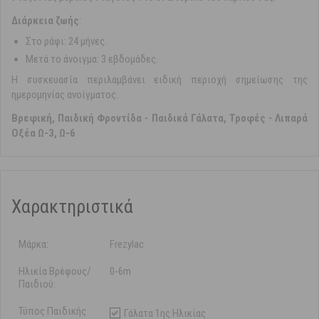
Διάρκεια ζωής
:
Στο ράφι: 24 μήνες.
Μετά το άνοιγμα: 3 εβδομάδες.
Η συσκευασία περιλαμβάνει ειδική περιοχή σημείωσης της
ημερομηνίας ανοίγματος.
Βρεφική, Παιδική Φροντίδα
-
Παιδικά Γάλατα, Τροφές
-
Λιπαρά
Οξέα Ω-3, Ω-6
Χαρακτηριστικά
Μάρκα:
Frezylac
Ηλικία Βρέφους/
0-6m
Παιδιού:
Τύπος Παιδικής
Γάλατα 1ης Ηλικίας