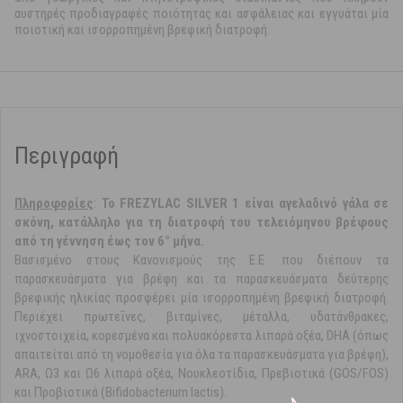
αυστηρές προδιαγραφές ποιότητας και ασφάλειας και εγγυάται μία
ποιοτική και ισορροπημένη βρεφική διατροφή.
Περιγραφή
Πληροφoρίες
:
Το FREZYLAC SILVER 1 είναι αγελαδινό γάλα σε
σκόνη, κατάλληλο για τη διατροφή του τελειόμηνου βρέφους
από τη γέννηση έως τον 6° μήνα.
Βασισμένο στους Κανονισμούς της Ε.Ε. που διέπουν τα
παρασκευάσματα για βρέφη και τα παρασκευάσματα δεύτερης
βρεφικής ηλικίας προσφέρει μία ισορροπημένη βρεφική διατροφή.
Περιέχει πρωτεΐνες, βιταμίνες, μέταλλα, υδατάνθρακες,
ιχνοστοιχεία, κορεσμένα και πολυακόρεστα λιπαρά οξέα, DHA (όπως
απαιτείται από τη νομοθεσία για όλα τα παρασκευάσματα για βρέφη),
ARA, Ω3 και Ω6 λιπαρά οξέα, Νουκλεοτίδια, Πρεβιοτικά (GOS/FOS)
και Προβιοτικά (Bifidobacterium lactis).