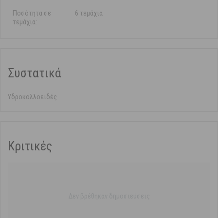
Ποσότητα σε
6 τεμάχια
τεμάχια:
Συστατικά
Υδροκολλοειδές.
Κριτικές
Δεν βρέθηκαν δημοσιεύσεις