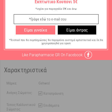
Εκπτωτικό Κουπόνι 5€
Υποαλλεργικό, αεροδιαπερατό και αδιάβροχο. Μπορεί να
*ισχύει για παραγγελία 59€ και άνω
χρησιμοποιηθεί και προληπτικά.
Περιεχόμενο συσκευασίας:
6 τεμάχια
2 τεμάχια 20x65mm.
Είμαι γυναίκα
Είμαι άντρας
2 τεμάχια 34x54mm.
*Το email που θα συμπληρώσεις θα παραμείνει αυστηρά εμπιστευτικό και δε θα
χρησιμοποιηθεί για spam
2 τεμάχια 17x59mm.
Like Parapharmacie GR On Facebook:
Χαρακτηριστικά
Μάρκα:
Gehwol
Ανάγκη Σώματος:
Καταπράυνση
Τύπος Καλλυντικού
Επιθέματα
Σώματος: