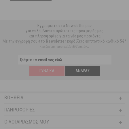
Εγγραφείτε στο Newsletter μας
για να λαμβάνετε πρώτοι τις προσφορές μας
και πληροφορίες για τα νέα μας προϊόντα
Με την εγγραφή σου στο
Newsletter
κερδίζεις εκπτωτικό κωδικό
5€*
*ισχύει για παραγγελία 59€ και άνω
ΓΥΝΑΊΚΑ
ΆΝΔΡΑΣ
ΒΟΉΘΕΙΑ
ΠΛΗΡΟΦΟΡΊΕΣ
Ο ΛΟΓΑΡΙΑΣΜΌΣ ΜΟΥ