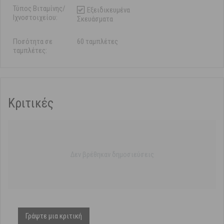
Τύπος Βιταμίνης/
Εξειδικευμένα
Ιχνοστοιχείου:
Σκευάσματα
Ποσότητα σε
60 ταμπλέτες
ταμπλέτες:
Κριτικές
Δεν βρέθηκαν δημοσιεύσεις
Γράψτε μια κριτική