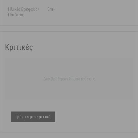
Ηλικία Βρέφους/
0m+
Παιδιού:
Κριτικές
Δεν βρέθηκαν δημοσιεύσεις
Γράψτε μια κριτική