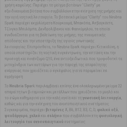
χρήση καφεΐνης. Περιέχει το μείγμα βοτάνων
"Clarity" με
εξειδικευμένα βότανα που συμβάλλουν στην ενίσχυση της μνήμης και
την υγιή νοητική λειτουργία.
Το βοτανικό μείγμα
"Clarity" του Neubria
Spark περιέχει εκχυλίσματα Κουρκουμά, Μπακόπα, Ασβαγκάντα,
Τζίνγκο Μπιλόμπα, Δενδρολίβανου και Φασκόμηλου, τα οποία
συνδυάζονται για τη βελτίωση της μνήμης, της πνευματικής
απόδοσης και την υποστήριξη της υγιούς γνωσιακής
λειτουργίας. Επιπρόσθετα, το Neubria Spark περιέχει Κιτικολίνη, η
οποία υποστηρίζει τη νοητική συγκέντρωση, την εστίαση και την
προσοχή και συνένζυμο Q10, ένα αντιοξειδωτικό που τροφοδοτεί τα
μιτοχόνδρια των κυττάρων για την παροχή της απαραίτητης
ενέργειας που χρειάζεται ο εγκέφαλος για να παραμείνει σε
εγρήγορση.
Το
Neubria Spar
k περιλαμβάνει επίσης ένα ολοκληρωμένο μείγμα 22
απαραίτητων βιταμινών και μετάλλων που χρειάζεται το μυαλό και
το σώμα καθημερινά για την καλή υγεία και τη
γνωσιακή λειτουργία
,
καθώς και για την ενίσχυση του ανοσοποιητικού συστήματος.
Συγκεκριμένα, περιέχει
βιταμίνες
A, B6, B12, B3, C, D,
φολικό οξύ
,
ψευδάργυρο
,
χαλκό
και
σελήνιο
που συμβάλλουν στη
φυσιολογική
λειτουργία του ανοσοποιητικού
συστήματος.