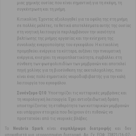
μιας χημικής ουσίας που είναι σημαντική για τη σκέψη, τη
συγκέντρωση και τη μνήμη.
Κιτικολίνη: Έχοντας αξιολογηθεί για τα οφέλη της στη μνήμη
σε πολλές μελέτες, τα θετικά αποτελέσματα αυτής της ουσίας
στη νοητική λειτουργία περιλαμβάνουν την ικανότητα
βελτίωσης της μνήμης εργασίας και την ενίσχυση της
συνολικής ενεργοποίησης του εγκεφάλου. Η κιτικολίνη
προμηθεύει ενέργεια τα κύτταρα, αυξάνει την πνευματική
ενέργεια, ενισχύει τη νευροπλαστικότητα, συμβάλλει στη
σύνθεση των φωσφολιπιδίων των μεμβρανών και αποτελεί
πηγή χολίνης για τη βιοσύνθεση της ακετυλοχολίνης, που
είναι ένας πολύ σημαντικός νευροδιαβιβαστής για την καλή
λειτουργία του εγκεφάλου.
Συνένζυμο Q10
: Υποστηρίζει τις κυτταρικές μεμβράνες και
τη νευρολογική λειτουργία.
Έχει αντιοξειδωτική δράση
υποστηρίζοντας τη σταθερότητα των κυτταρικών μεμβρανών
και υπάρχουν στοιχεία που δείχνουν ότι πιθανώς να
προστατεύει από τις νευρικές βλάβες.
Το
Neubria Spark
είναι
συμπλήρωμα διατροφής
και δεν
υποκαθιστά μια ισορροπημένη διατροφή. Αρ. Γν. ΕΟΦ: 73821/16-07-