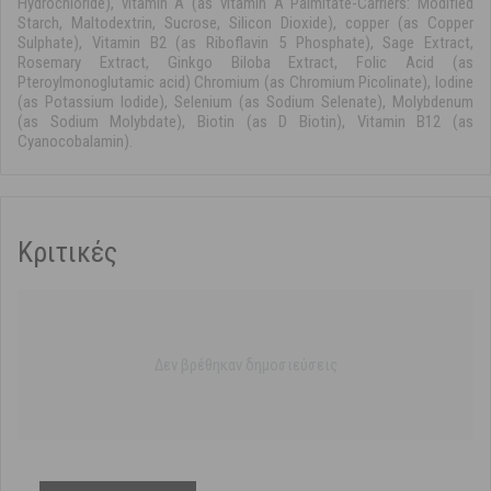
Hydrochloride), vitamin A (as vitamin A Palmitate-Carriers: Modified
Starch, Maltodextrin, Sucrose, Silicon Dioxide), copper (as Copper
Sulphate), Vitamin B2 (as Riboflavin 5 Phosphate), Sage Extract,
Rosemary Extract, Ginkgo Biloba Extract, Folic Acid (as
Pteroylmonoglutamic acid) Chromium (as Chromium Picolinate), Iodine
(as Potassium Iodide), Selenium (as Sodium Selenate), Molybdenum
(as Sodium Molybdate), Biotin (as D Biotin), Vitamin B12 (as
Cyanocobalamin).
Κριτικές
Δεν βρέθηκαν δημοσιεύσεις