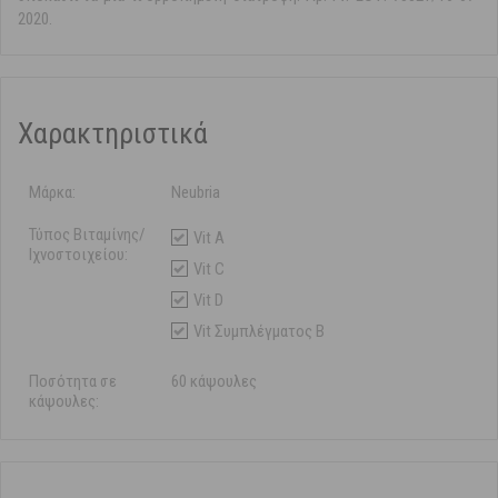
2020.
Χαρακτηριστικά
Μάρκα:
Neubria
Τύπος Βιταμίνης/
Vit A
Ιχνοστοιχείου:
Vit C
Vit D
Vit Συμπλέγματος B
Ποσότητα σε
60 κάψουλες
κάψουλες: