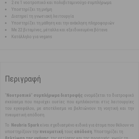
2 σε 1 νοοτροπικό και πολυβιταμινούχο συμπλήρωμα.
Υποστηρίζει τη μνήμη
Διατηρεί τη γνωσιακή λειτουργία
Υποστηρίζει τη μάθηση και την ανάκληση πληροφοριών
Με 22 βιταμίνες, μέταλλα και εξειδικευμένα βότανα
Κατάλληλο για vegans
Περιγραφή
"
Νοοτροπικό
"
συμπλήρωμα διατροφής
ονομάζεται το διατροφικό
σκεύασμα που περιέχει ουσίες που εμπλέκονται στις λειτουργίες
του εγκεφάλου, με αποτέλεσμα να βελτιώνουν τη νοητική και την
πνευματική απόδοση.
Το
Νeubria Spark
είναι σχεδιασμένο ειδικά για άτομα που θέλουν να
υποστηρίξουν την
πνευματική
τους
απόδοση
. Υποστηρίζει τη
βελτίωση της μνήμης
, της εστίασης και της προσοχής, χωρίς τη