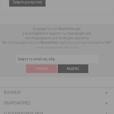
Γράψτε μια κριτική
Εγγραφείτε στο Newsletter μας
για να λαμβάνετε πρώτοι τις προσφορές μας
και πληροφορίες για τα νέα μας προϊόντα
Με την εγγραφή σου στο
Newsletter
κερδίζεις εκπτωτικό κωδικό
5€*
*ισχύει για παραγγελία 59€ και άνω
ΓΥΝΑΊΚΑ
ΆΝΔΡΑΣ
ΒΟΉΘΕΙΑ
ΠΛΗΡΟΦΟΡΊΕΣ
Ο ΛΟΓΑΡΙΑΣΜΌΣ ΜΟΥ