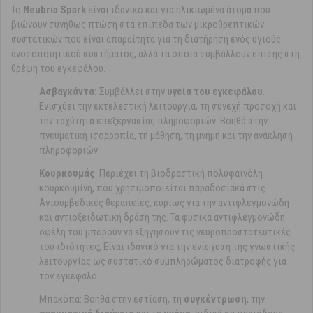
Το
Neubria Spark
είναι ιδανικό και για ηλικιωμένα άτομα που
βιώνουν συνήθως πτώση στα επίπεδα των μικροθρεπτικών
συστατικών που είναι απαραίτητα για τη διατήρηση ενός υγιούς
ανοσοποιητικού συστήματος, αλλά τα οποία συμβάλλουν επίσης στη
θρέψη του εγκεφάλου.
Ασβαγκάντα:
Συμβάλλει στην
υγεία του εγκεφάλου
.
Ενισχύει την εκτελεστική λειτουργία, τη συνεχή προσοχή και
την ταχύτητα επεξεργασίας πληροφοριών. Βοηθά στην
πνευματική ισορροπία, τη μάθηση, τη μνήμη και την ανάκληση
πληροφοριών.
Κουρκουμάς
: Περιέχει τη βιοδραστική πολυφαινόλη
κουρκουμίνη, που χρησιμοποιείται παραδοσιακά στις
Αγιουρβεδικές θεραπείες, κυρίως για την αντιφλεγμονώδη
και αντιοξειδωτική δράση της. Τα φυσικά αντιφλεγμονώδη
οφέλη του μπορούν να εξηγήσουν τις νευροπροστατευτικές
του ιδιότητες, Είναι ιδανικό για την ενίσχυση της γνωστικής
λειτουργίας ως συστατικό συμπληρώματος διατροφής για
τον εγκέφαλο.
Μπακόπα: Βοηθά στην εστίαση, τη
συγκέντρωση
, την