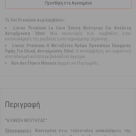
Προσθήκη στα Αγαπημένα
Το Set Premium περιλαμβάνει:
Lierac Premium La Cure Ένεση Νεότητας Για Απόλυτη
Αντιγήρανση 30ml
: Μια καινοτομία που συμβάλλει στην
καταπολέμηση της ραγδαίας ή επιταχυνόμενης γήρανσης.
Lierac Premium Η Μεταξένια Κρέμα Προσώπου Ελαφριάς
Υφής Για Ολική Αντιγήρανση 50ml
: Η ανυπέρβλητη αντιγηραντική
αποτελεσματικότητα με βελούδινο άγγιγμα.
Rue des Fluers Monaco
Δερμάτινο Πορτοφόλι.
Περιγραφή
"Η ΕΝΕΣΗ ΝΕΟΤΗΤΑΣ"
Πληροφoρίες
:
Βασισμένη στις τελευταίες ανακαλύψεις της