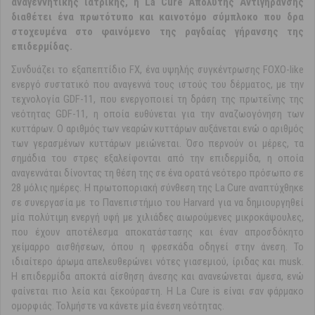
αναγεννητικής ιατρικής, η La Cure Απόλυτης Αντιγήρανσης
διαθέτει ένα πρωτότυπο και καινοτόμο σύμπλοκο που δρα
στοχευμένα στο φαινόμενο της ραγδαίας γήρανσης της
επιδερμίδας.
Συνδυάζει το εξαπεπτίδιο FX, ένα υψηλής συγκέντρωσης FOXO-like
ενεργό συστατικό που αναγεννά τους ιστούς του δέρματος, με την
τεχνολογία GDF-11, που ενεργοποιεί τη δράση της πρωτεΐνης της
νεότητας GDF-11, η οποία ευθύνεται για την αναζωογόνηση των
κυττάρων. Ο αριθμός των νεαρών κυττάρων αυξάνεται ενώ ο αριθμός
των γερασμένων κυττάρων μειώνεται. Όσο περνούν οι μέρες, τα
σημάδια του στρες εξαλείφονται από την επιδερμίδα, η οποία
αναγεννάται δίνοντας τη θέση της σε ένα ορατά νεότερο πρόσωπο σε
28 μόλις ημέρες. Η πρωτοποριακή σύνθεση της La Cure αναπτύχθηκε
σε συνεργασία με το Πανεπιστήμιο του Harvard για να δημιουργηθεί
μία πολύτιμη ενεργή υφή με χιλιάδες αιωρούμενες μικροκάψουλες,
που έχουν αποτέλεσμα αποκατάστασης και έναν απροσδόκητο
χείμαρρο αισθήσεων, όπου η φρεσκάδα οδηγεί στην άνεση. Το
ιδιαίτερο άρωμα απελευθερώνει νότες γιασεμιού, ίριδας και musk.
Η επιδερμίδα αποκτά αίσθηση άνεσης και ανανεώνεται άμεσα, ενώ
φαίνεται πιο λεία και ξεκούραστη. Η La Cure is είναι σαν φάρμακο
ομορφιάς. Τολμήστε να κάνετε μία ένεση νεότητας.