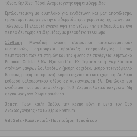
τόνος. Κηλίδες. Πόροi. Ανομοιογενής υφή επιδερμίδας.
Εμπλουτισμένη με σύμπλοκο για ενυδάτωση και ματ αποτέλεσμα,
σμίγει ομοιόμορφα με την επιδερμίδα προσφέροντάς της άψογο ματ
τελείωμα. Η ελαφριά ενεργή υφή της ντύνει την επιδερμίδα με ένα
πέπλο δεύτερης επιδερμίδας, με βελούδινο τελείωμα.
Σύvθεση
: Μοναδική ένωση εξαιρετικά αποτελεσματικών
συστατικών, δημιουργία υβριδικής κοσμητολογίας Lierac,
πεμπτουσία των επιστημών και της φύσης σε συνέργεια: Σύμπλοκο
Premium Cellular 8,5%: Εξαπεπτίδιο FX, Τερπενοειδή, Eκχυλίσματα
σπάνιων μαύρων λουλουδιών (μαύρη ορχιδέα, μαύρο τριαντάφυλλο
Baccara, μαύρη παπαρούνα) -ευρεσιτεχνία υπό κατοχύρωση. Διάλυμα
καθαρού υαλουρονικού οξέος σε συγκέντρωση 5%. Σύμπλοκο για
ενυδάτωση και ματ αποτέλεσμα 10%. Δερματολογικά ελεγμένο. Mη
φαγεσωρογόνο. Χωρίς parabens.
Xρήση
: Πρωί και/ή βράδυ, την κρέμα μόνη ή μετά τον Ορό
Αναζωογόνησης /το Ελιξίριο Premium.
Gift Sets
-
Καλλυντικά
-
Περιποίηση Προσώπου