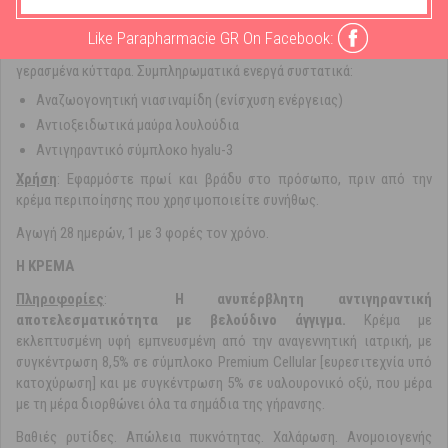
(πρωτεΐνη της νεότητας). Αναζωογονεί τα γερασμένα κύτταρα για να
τους δώσει τα χαρακτηριστικά των νεαρών κυττάρων και
Like Parapharmacie GR On Facebook:
επαναφέρει την ικανότητά τους να επανορθώνονται = λιγότερα
γερασμένα κύτταρα. Συμπληρωματικά ενεργά συστατικά:
Αναζωογονητική νιασιναμίδη (ενίσχυση ενέργειας)
Αντιοξειδωτικά μαύρα λουλούδια
Αντιγηραντικό σύμπλοκο hyalu-3
Xρήση
: Εφαρμόστε πρωί και βράδυ στο πρόσωπο, πριν από την
κρέμα περιποίησης που χρησιμοποιείτε συνήθως.
Αγωγή 28 ημερών, 1 με 3 φορές τον χρόνο.
Η ΚΡΕΜΑ
Πληροφoρίες
:
Η ανυπέρβλητη αντιγηραντική
αποτελεσματικότητα με βελούδινο άγγιγμα.
Κρέμα με
εκλεπτυσμένη υφή εμπνευσμένη από την αναγεννητική ιατρική, με
συγκέντρωση 8,5% σε σύμπλοκο Premium Cellular [ευρεσιτεχνία υπό
κατοχύρωση] και με συγκέντρωση 5% σε υαλουρονικό οξύ, που μέρα
με τη μέρα διορθώνει όλα τα σημάδια της γήρανσης.
Βαθιές ρυτίδες. Απώλεια πυκνότητας. Χαλάρωση. Ανομοιογενής