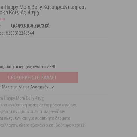
ra Happy Mom Belly Καταπραϋντική και
σκα Κοιλιάς 4 τμχ
tra
Γράψτε μια κριτική
ος:
5200312243644
ορικά για αγορές άνω των 39€
ΠΡΟΣΘΗΚΗ ΣΤΟ ΚΑΛΑΘΙ
θήκη στη Λίστα Αγαπημένων
ra Happy Mom Belly 4τμχ
ή κι ενυδατική υφασμάτινη μάσκα εγκύων,
ηψη και αντιμετώπιση των ραγάδων
ά ελεγμένη και για ευαίσθητα δέρματα
 κολλαγόν, έλαιο αβοκάντο και βούτυρο καριτέ