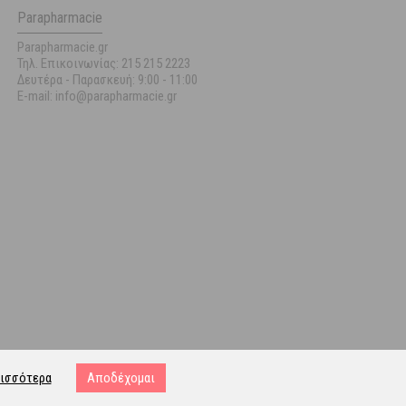
Parapharmacie
Parapharmacie.gr
Τηλ. Επικοινωνίας: 215 215 2223
Δευτέρα - Παρασκευή:
9:00 - 11:00
E-mail: info@parapharmacie.gr
ισσότερα
Αποδέχομαι
ost.gr