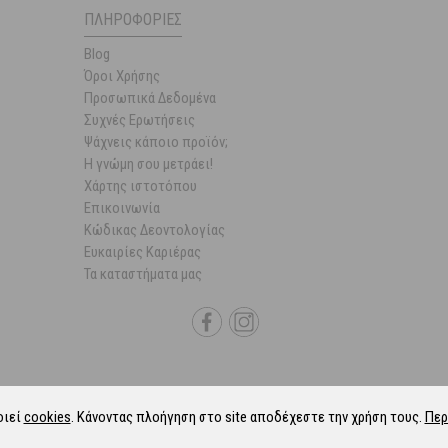
ΠΛΗΡΟΦΟΡΊΕΣ
Blog
Όροι Χρήσης
Προσωπικά Δεδομένα
Συχνές Ερωτήσεις
Ψάχνεις κάποιο προϊόν;
Η γνώμη σου μετράει!
Χάρτης ιστοτόπου
Επικοινωνία
Κώδικας Δεοντολογίας
Ευκαιρίες Καριέρας
Τα καταστήματα μας
οιεί
cookies
. Κάνοντας πλοήγηση στο site αποδέχεστε την χρήση τους.
Περ
6 Parapharmacie.gr.
ALL-IN-ONE eCommerce Business Development by Plush