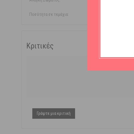
Ανάγκη Σώματος:
Ραγάδ
Ποσότητα σε τεμάχια:
4 τεμάχια
Κριτικές
Γράψτε μια κριτική