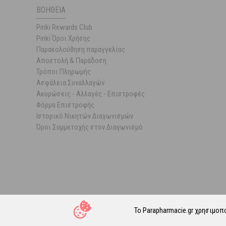
ΒΟΉΘΕΙΑ
Pinki Rewards Club
Pinki Όροι Χρήσης
Παρακολούθηση παραγγελίας
Αποστολή & Παράδοση
Τρόποι Πληρωμής
Ασφάλεια Συναλλαγών
Ακυρώσεις - Αλλαγές - Επιστροφές
Φόρμα Επιστροφής
Ιστορικό Νικητών Διαγωνισμών
Όροι Συμμετοχής στον Διαγωνισμό
Το Parapharmacie.gr χρησιμοπ
© 202