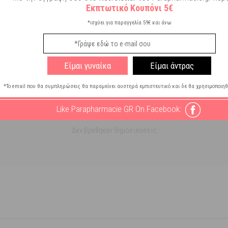
ες
Εκπτωτικό Κουπόνι 5€
*ισχύει για παραγγελία 59€ και άνω
Είμαι γυναίκα
Είμαι άντρας
*Το email που θα συμπληρώσεις θα παραμείνει αυστηρά εμπιστευτικό και δε θα χρησιμοποιηθ
Like Parapharmacie GR On Facebook:
Δεν βρέθηκαν δημοσιεύσεις