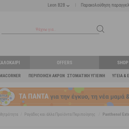
|
Leon B2B
Παρακολούθηση παραγγε
ΚΑΛΟΚΑΊΡΙ
OFFERS
SHOP
MACORNER
ΠΕΡΙΠΟΊΗΣΗ ΆΚΡΩΝ
ΣΤΟΜΑΤΙΚΉ ΥΓΙΕΙΝΉ
ΥΓΕΊΑ & 
Μητρότητα
/
Ραγάδες και άλλα Προϊόντα Περιποίησης
/
Panthenol Ext