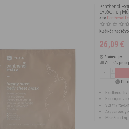
Panthenol Ext
Ενυδατική Μά
από
Panthenol Ex
Κωδικός προϊόντ
26,09
€
Διαθέσιμο
Δωρεάν μεταφ
+
−
Προσ
Panthenol Ext
Καταπραϋντικ
για την πρόλ
Δερματολογικ
Με ελαστίνη,