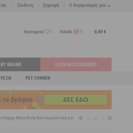
|
|
|
λίας
Σύνδεση
Εγγραφή
Ο Λογαριασμός μου
Αγαπημένα
0
Καλάθι
0
0,00 €
 BY BRAND
LEON ACCESSORIES
ΕΥΕΞΊΑ
PET CORNER
ra Happy Mom Belly Καταπραϋντική και
13
από
17