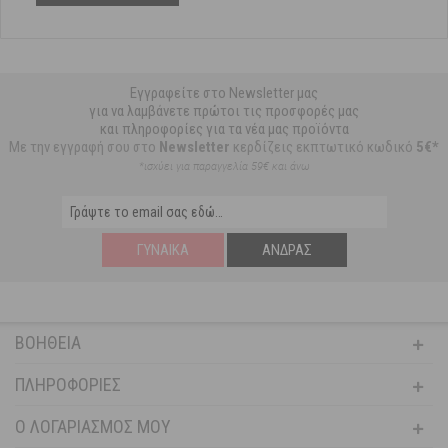
Εγγραφείτε στο Newsletter μας
για να λαμβάνετε πρώτοι τις προσφορές μας
και πληροφορίες για τα νέα μας προϊόντα
Με την εγγραφή σου στο
Newsletter
κερδίζεις εκπτωτικό κωδικό
5€*
*ισχύει για παραγγελία 59€ και άνω
ΓΥΝΑΊΚΑ
ΆΝΔΡΑΣ
ΒΟΉΘΕΙΑ
ΠΛΗΡΟΦΟΡΊΕΣ
Ο ΛΟΓΑΡΙΑΣΜΌΣ ΜΟΥ