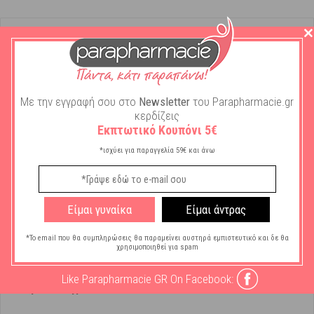
Περιγραφή
Ο
εντατικός ορός ενδυνάμωσης
για τα νύχια
της
Podia
, περιέχει
Με την εγγραφή σου στο
Newsletter
του Parapharmacie.gr
τεχνολογία μικροσφαιριδίων σε κάψουλες συνεχούς
κερδίζεις
απελευθέρωσης των δραστικών συστατικών για αποτελέσματα που
Εκπτωτικό Κουπόνι 5€
διαρκούν.
*ισχύει για παραγγελία 59€ και άνω
Ο
ορός Ενδυνάμωσης
περιέχει
Κερατίνη
, Αργινίνη και Tea
Tree Oil για την προστασία και την υγιή ανάπτυξη του νυχιού.
Μπορεί να χρησιμοποιηθεί και σαν βάση για ομοιόμορφη
Είμαι γυναίκα
Είμαι άντρας
τοποθέτηση χρώματος.
*Το email που θα συμπληρώσεις θα παραμείνει αυστηρά εμπιστευτικό και δε θα
χρησιμοποιηθεί για spam
Like Parapharmacie GR On Facebook:
Χαρακτηριστικά