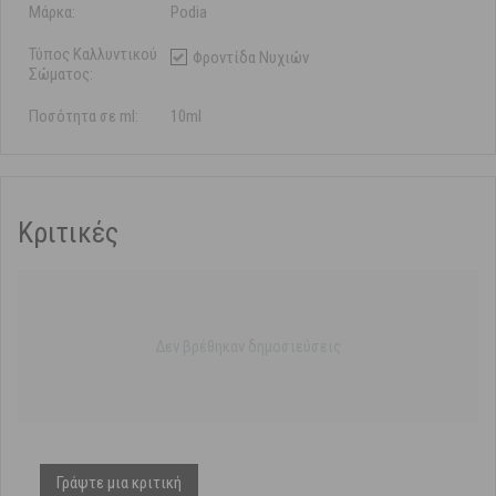
Μάρκα:
Podia
Τύπος Καλλυντικού
Φροντίδα Νυχιών
Σώματος:
Ποσότητα σε ml:
10ml
Κριτικές
Δεν βρέθηκαν δημοσιεύσεις
Γράψτε μια κριτική