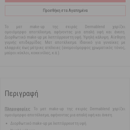
Προσθήκη στα Αγαπημένα
Το ματ make-up της σειράς Dermablend χαρίζει
ομοιόμορφο αποτέλεσμα, αφήνοντας μια απαλή υφή και άνεση.
Διορθωτικό make-up με λεπτόρρευστη υφή. Υψηλή κάλυψη. Αίσθηση
γυμνής επιδερμίδας. Ματ αποτέλεσμα. Ιδανικό για γυναίκες με
ελαφριές έως μέτριες ατέλειες (ανομοιόμορφος χρωματικός τόνος,
μαύροι κύκλοι, κοκκινίλες, κ.ά.).
Περιγραφή
Πληροφορίες
: Το ματ make-up της σειράς Dermablend χαρίζει
ομοιόμορφο αποτέλεσμα, αφήνοντας μια απαλή υφή και άνεση.
Διορθωτικό make-up με λεπτόρρευστη υφή.