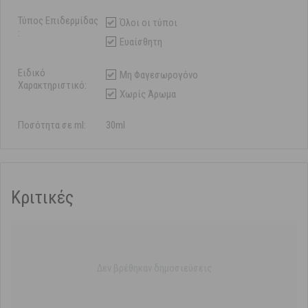
Τύπος Επιδερμίδας
Όλοι οι τύποι
:
Ευαίσθητη
Ειδικό
Μη Φαγεσωρογόνο
Χαρακτηριστικό:
Χωρίς Άρωμα
Ποσότητα σε ml:
30ml
Κριτικές
Δεν βρέθηκαν δημοσιεύσεις