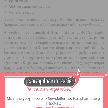
Υψηλή κάλυψη.
Αίσθηση γυμνής επιδερμίδας.
Ματ αποτέλεσμα.
Ιδανικό για γυναίκες με ελαφριές έως μέτριες ατέλειες
(ανομοιόμορφος χρωματικός τόνος, μαύροι κύκλοι, κοκκινίλες, κ.ά.).
Η σύνθεση του Dermablend Fluid make-up συνδυάζει υψηλή
συγκέντρωση σε μεταλλικές χρωστικές για μέγιστη κάλυψη και
εύπλαστη υφή, τόσο ελαφριά που αναμιγνύεται με την επιδερμίδα
για ένα φυσικό αποτέλεσμα και εξαιρετική άνεση καθ’ όλη την
διάρκεια της ημέρας. Κατά την επαφή με την επιδερμίδα, η υφή του
γίνεται πιο λεπτόρρευστη προσφέροντας ομοιόμορφο χρώμα και
εξαιρετική κάλυψη των ατελειών στην επιδερμίδα χωρίς να αφήνει
ίχνη και χωρίς να δημιουργεί αποτέλεσμα «μάσκας». Το Dermablend
Fluid make-up προσφέρει τριπλή δράση: Υψηλή κάλυψη μέχρι και 16
ώρες, αληθινό αποτέλεσμα ομορφιάς και άνεσης: 24ωρη ενυδάτωση.
Χρωστικές σε υψηλή συγκέντρωση 30% για τέλεια κάλυψη
Η παρουσία των χρωστικών soft-focus προσφέρει πολύ υψηλή
κάλυψη και αποτέλεσμα ομορφιάς χωρίς να βαραίνει την
Με την εγγραφή σου στο
Newsletter
του Parapharmacie.gr
επιδερμίδα.
κερδίζεις
Εμπλουτισμένο με γλυκερίνη και πτητικά έλαια φυτικής