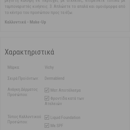
μέγιστη κάλυψη σε περιοχές με ατέλειες, επιμείνετε τοπικά με
ταμποναριστές κινήσεις. 3. Απλώστε το απαλά και ομοιόμορφα από
το κέντρο του προσώπου προς τα έξω.
Καλλυντικά - Make-Up
Χαρακτηριστικά
Μάρκα:
Vichy
Σειρά Προϊόντων:
Dermablend
Ανάγκη Δέρματος
Ματ Αποτέλεσμα
Προσώπου:
Φροντίδα κατά των
Ατελειών
Τύπος Καλλυντικού
Liquid Foundation
Προσώπου:
Με SPF