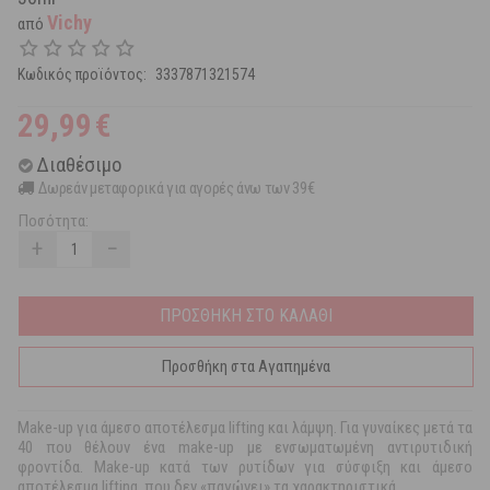
Vichy
από
Κωδικός προϊόντος:
3337871321574
29,99
€
Διαθέσιμο
Δωρεάν μεταφορικά για αγορές άνω των 39€
Ποσότητα:
+
−
ΠΡΟΣΘΗΚΗ ΣΤΟ ΚΑΛΑΘΙ
Προσθήκη στα Αγαπημένα
Make-up για άμεσο αποτέλεσμα lifting και λάμψη. Για γυναίκες μετά τα
40 που θέλουν ένα make-up με ενσωματωμένη αντιρυτιδική
φροντίδα. Make-up κατά των ρυτίδων για σύσφιξη και άμεσο
αποτέλεσμα lifting, που δεν «παγώνει» τα χαρακτηριστικά.