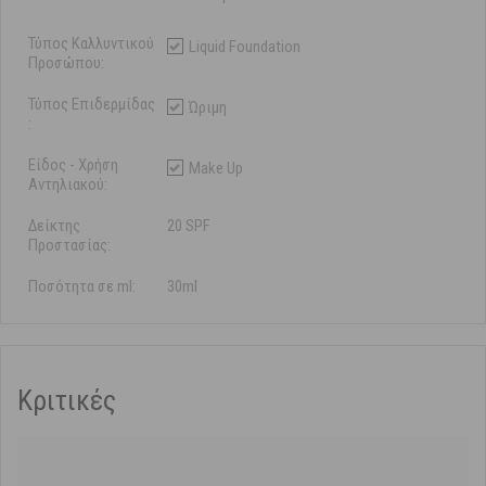
Τύπος Καλλυντικού
Liquid Foundation
Προσώπου:
Τύπος Επιδερμίδας
Ώριμη
:
Είδος - Χρήση
Make Up
Αντηλιακού:
Δείκτης
20 SPF
Προστασίας:
Ποσότητα σε ml:
30ml
Κριτικές