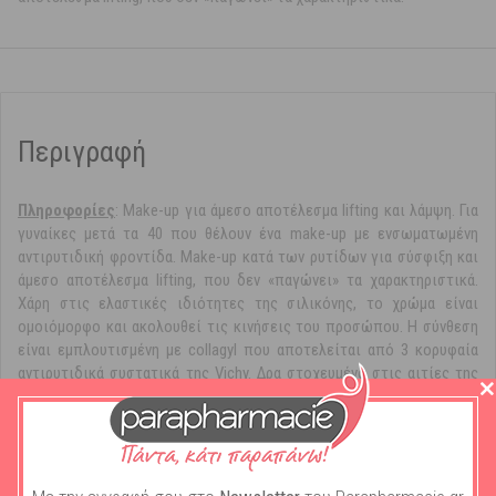
Περιγραφή
Πληροφορίες
: Make-up για άμεσο αποτέλεσμα lifting και λάμψη. Για
γυναίκες μετά τα 40 που θέλουν ένα make-up με ενσωματωμένη
αντιρυτιδική φροντίδα. Make-up κατά των ρυτίδων για σύσφιξη και
άμεσο αποτέλεσμα lifting, που δεν «παγώνει» τα χαρακτηριστικά.
Χάρη στις ελαστικές ιδιότητες της σιλικόνης, το χρώμα είναι
ομοιόμορφο και ακολουθεί τις κινήσεις του προσώπου. Η σύνθεση
είναι εμπλουτισμένη με collagyl που αποτελείται από 3 κορυφαία
αντιρυτιδικά συστατικά της Vichy. Δρα στοχευμένα στις αιτίες της
γήρανσης για λείανση και «γέμισμα» των ρυτίδων σε 1 μήνα. Άμεσα, η
επιδερμίδα δείχνει ανορθωμένη, ομοιογενής, λαμπερή και πιο
ξεκούραστη, καθ' όλη τη διάρκεια της ημέρας. Το αποτέλεσμα lifting
διατηρείται όλη την ημέρα χωρίς να «παγώνει» τα χαρακτηριστικά.