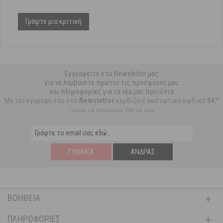
Γράψτε μια κριτική
Εγγραφείτε στο Newsletter μας
για να λαμβάνετε πρώτοι τις προσφορές μας
και πληροφορίες για τα νέα μας προϊόντα
Με την εγγραφή σου στο
Newsletter
κερδίζεις εκπτωτικό κωδικό
5€*
*ισχύει για παραγγελία 59€ και άνω
ΓΥΝΑΊΚΑ
ΆΝΔΡΑΣ
ΒΟΉΘΕΙΑ
ΠΛΗΡΟΦΟΡΊΕΣ