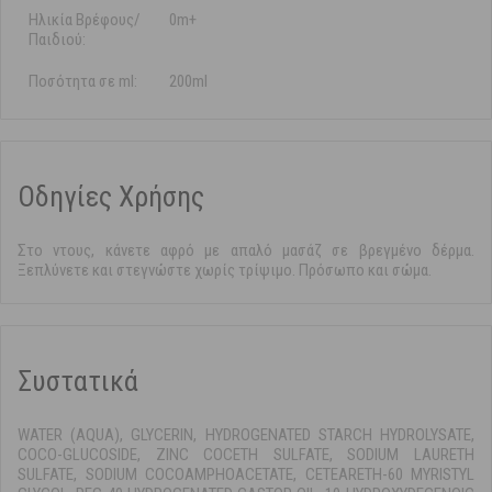
Ηλικία Βρέφους/
0m+
Παιδιού:
Ποσότητα σε ml:
200ml
Οδηγίες Χρήσης
Στο ντους, κάνετε αφρό με απαλό μασάζ σε βρεγμένο δέρμα.
Ξεπλύνετε και στεγνώστε χωρίς τρίψιμο. Πρόσωπο και σώμα.
Συστατικά
WATER (AQUA), GLYCERIN, HYDROGENATED STARCH HYDROLYSATE,
COCO-GLUCOSIDE, ZINC COCETH SULFATE, SODIUM LAURETH
SULFATE, SODIUM COCOAMPHOACETATE, CETEARETH-60 MYRISTYL