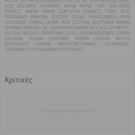
GLYCOL, PEG-40 HYDROGENATED CASTOR OIL, 10-HYDROXYDECENOIC
ACID, ASCORBYL PALMITATE, AVENA SATIVA (OAT) LEAF/STEM,
EXTRACT (AVENA SATIVA LEAF/STEM EXTRACT), CITRIC ACID,
FRAGRANCE (PARFUM), GLYCERYL OLEATE, HYDROGENATED PALM
GLYCERIDES CITRATE, LAURIC ACID, LECITHIN, OENOTHERA BIENNIS
(EVENING PRIMOSE) OIL (OENOTHERA BIENNIS OIL), PEG-120 METHYL
GLYCOSE DIOLEATE, PROPYLENE CLYCOL, SODIUM BENZOATE, SODIUM
CHLORIDE, SODIUM HYDROXIDE, SODIUM LAUROYL METHYL
ISETHIONATE, SODIUM METHYLISETHIONATE, TOCOPHEROL,
TRISODIUM ETHYLENEDIAMINE DISUCCINATE.
Κριτικές
Δεν βρέθηκαν δημοσιεύσεις