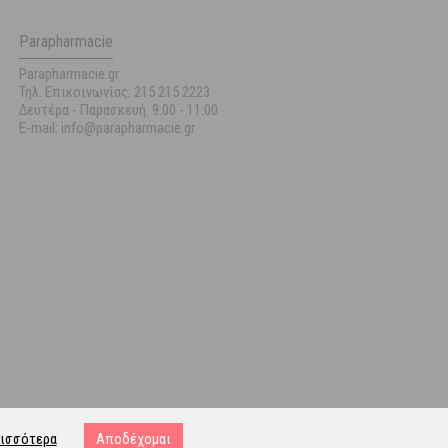
Parapharmacie
Parapharmacie.gr
Τηλ. Επικοινωνίας: 215 215 2223
Δευτέρα - Παρασκευή:
9:00 - 11:00
E-mail: info@parapharmacie.gr
ισσότερα
Αποδέχομαι
ost.gr