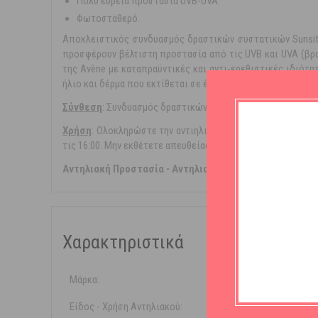
Πολύ ευρεία προστασία UVB-UVA.
Φωτοσταθερό.
Αποκλειστικός συνδυασμός δραστικών συστατικών Sunsit
προσφέρουν βέλτιστη προστασία από τις UVB και UVA (βρα
της Avène με καταπραϋντικές και αντι-ερεθιστικές ιδιότη
ήλιο και δέρμα που εκτίθεται σε έντονη ηλιοφάνεια.
®
Σύνθεση
: Συνδυασμός δραστικών συστατικών Sunsitive
pr
Χρήση
: Ολοκληρώστε την αντιηλιακή σας προστασία χρησ
τις 16:00. Μην εκθέτετε απευθείας στον ήλιο τα βρέφη και 
Αντηλιακή Προστασία
-
Αντηλιακό Προσώπου/Σώματο
Χαρακτηριστικά
Μάρκα:
Avene
Είδος - Χρήση Αντηλιακού:
Σώματ