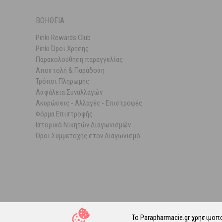
ΒΟΉΘΕΙΑ
Pinki Rewards Club
Pinki Όροι Χρήσης
Παρακολούθηση παραγγελίας
Αποστολή & Παράδοση
Τρόποι Πληρωμής
Ασφάλεια Συναλλαγών
Ακυρώσεις - Αλλαγές - Επιστροφές
Φόρμα Επιστροφής
Ιστορικό Νικητών Διαγωνισμών
Όροι Συμμετοχής στον Διαγωνισμό
Το Parapharmacie.gr χρησιμοπ
© 202