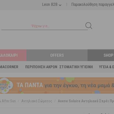
|
Leon B2B
Παρακολούθηση παραγγε
ΚΑΛΟΚΑΊΡΙ
OFFERS
SHOP
MACORNER
ΠΕΡΙΠΟΊΗΣΗ ΆΚΡΩΝ
ΣΤΟΜΑΤΙΚΉ ΥΓΙΕΙΝΉ
ΥΓΕΊΑ & 
 After Sun
/
Αντηλιακό Σώματος
/
Avene Solaire Αντηλιακό Σπρέι Π