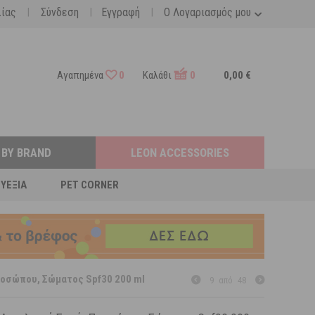
|
|
|
λίας
Σύνδεση
Εγγραφή
Ο Λογαριασμός μου
Αγαπημένα
0
Καλάθι
0
0,00 €
 BY BRAND
LEON ACCESSORIES
ΕΥΕΞΊΑ
PET CORNER
ροσώπου, Σώματος Spf30 200 ml
9
από
48