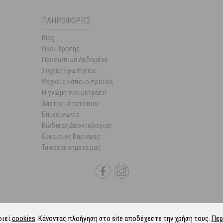
ΠΛΗΡΟΦΟΡΊΕΣ
Blog
Όροι Χρήσης
Προσωπικά Δεδομένα
Συχνές Ερωτήσεις
Ψάχνεις κάποιο προϊόν;
Η γνώμη σου μετράει!
Χάρτης ιστοτόπου
Επικοινωνία
Κώδικας Δεοντολογίας
Ευκαιρίες Καριέρας
Τα καταστήματα μας
οιεί
cookies
. Κάνοντας πλοήγηση στο site αποδέχεστε την χρήση τους.
Περ
6 Parapharmacie.gr.
ALL-IN-ONE eCommerce Business Development by Plush