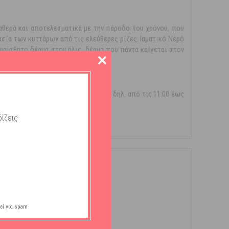
σταθερά και αποτελεσματικά με την πάροδο του χρόνου, που
σία των κυττάρων από τις ελεύθερες ρίζες. Ιαματικό Νερό
ευαίσθητο δέρμα στον ήλιο, δέρμα που πάντα καίγεται στον
ς σιλικόνη.
λιο τις ώρες με μεγάλη ηλιοφάνεια δηλ. από τις 11:00 έως
υαλιά, μπλουζάκι κτλ).
ίζεις
εί για spam