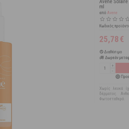
Avene Solair
ml
από
Avene
Κωδικός προϊόντ
25,78
€
Διαθέσιμο
Δωρεάν μεταφ
+
−
Προσ
Χωρίς λευκά ίχ
δέρματος. Ανθ
Φωτοσταθερό.