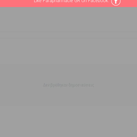
Like Parapharmacie GR On Facebook:
Δεν βρέθηκαν δημοσιεύσεις