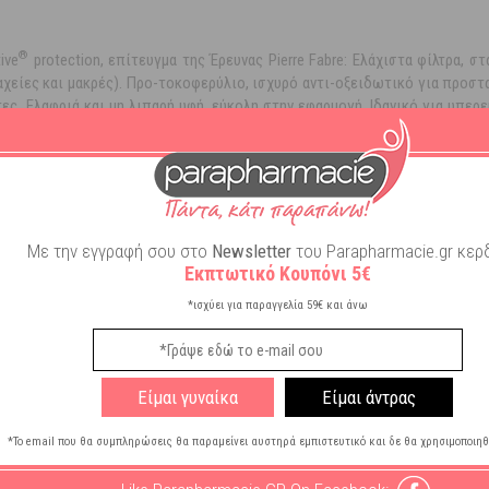
®
ive
protection, επίτευγμα της Έρευνας Pierre Fabre: Ελάχιστα φίλτρα, 
χείες και μακρές). Προ-τοκοφερύλιο, ισχυρό αντι-οξειδωτικό για προστα
τες. Ελαφριά και μη λιπαρή υφή, εύκολη στην εφαρμογή. Ιδανικό για υπερ
otection, προ-τοκοφερύλιο, Ιαματικό Νερό της Avène. Χωρίς paraben. Χωρί
+
ιμοποιώντας το σπρέι Spf50
σε ολόκληρο το σώμα. Μην εκτίθεσθε στον ή
τα μικρά παιδιά. Προστατευθείτε με κατάλληλα ρούχα (πλατύγυρο καπέλο, γ
Με την εγγραφή σου στο
Newsletter
του Parapharmacie.gr κερδ
ς
-
Ιαματικό Νερό
Εκπτωτικό Κουπόνι 5€
*ισχύει για παραγγελία 59€ και άνω
Είμαι γυναίκα
Είμαι άντρας
*Το email που θα συμπληρώσεις θα παραμείνει αυστηρά εμπιστευτικό και δε θα χρησιμοποιηθ
ος