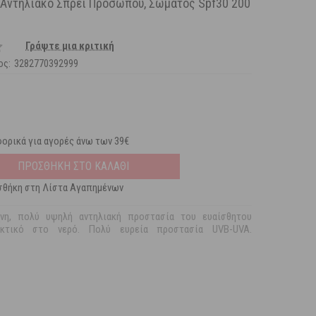
e Αντηλιακό Σπρέι Προσώπου, Σώματος Spf30 200
Γράψτε μια κριτική
ος:
3282770392999
ορικά για αγορές άνω των 39€
ΠΡΟΣΘΗΚΗ ΣΤΟ ΚΑΛΑΘΙ
θήκη στη Λίστα Αγαπημένων
νη, πολύ υψηλή αντηλιακή προστασία του ευαίσθητου
εκτικό στο νερό. Πολύ ευρεία προστασία UVB-UVA.