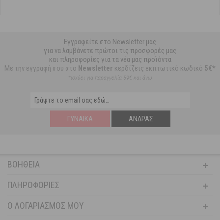
Εγγραφείτε στο Newsletter μας
για να λαμβάνετε πρώτοι τις προσφορές μας
και πληροφορίες για τα νέα μας προϊόντα
Με την εγγραφή σου στο
Newsletter
κερδίζεις εκπτωτικό κωδικό
5€*
*ισχύει για παραγγελία 59€ και άνω
ΓΥΝΑΊΚΑ
ΆΝΔΡΑΣ
ΒΟΉΘΕΙΑ
ΠΛΗΡΟΦΟΡΊΕΣ
Ο ΛΟΓΑΡΙΑΣΜΌΣ ΜΟΥ