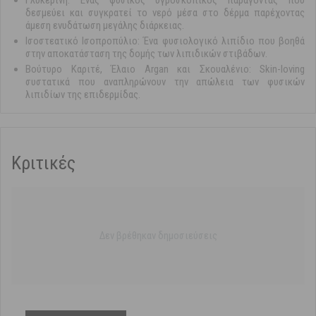
Γλυκερίνη: Ένας φυσικός υγροσκοπικός παράγοντας που
δεσμεύει και συγκρατεί το νερό μέσα στο δέρμα παρέχοντας
άμεση ενυδάτωση μεγάλης διάρκειας.
Ισοστεατικό Ισοπροπύλιο: Ένα φυσιολογικό λιπίδιο που βοηθά
στην αποκατάσταση της δομής των λιπιδικών στιβάδων.
Βούτυρο Καριτέ, Έλαιο Argan και Σκουαλένιο: Skin-loving
συστατικά που αναπληρώνουν την απώλεια των φυσικών
λιπιδίων της επιδερμίδας.
Κριτικές
Δεν βρέθηκαν δημοσιεύσεις