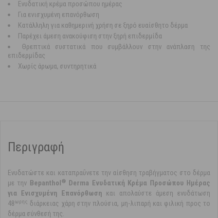
Ενυδατική κρέμα προσώπου ημέρας
Για ενισχυμένη επανόρθωση
Κατάλληλη για καθημερινή χρήση σε ξηρό ευαίσθητο δέρμα
Παρέχει άμεση ανακούφιση στην ξηρή επιδερμίδα
Θρεπτικά συστατικά που συμβάλλουν στην ανάπλαση της
επιδερμίδας
Χωρίς άρωμα, συντηρητικά
Περιγραφή
Ενυδατώστε και καταπραΰνετε την αίσθηση τραβήγματος στο δέρμα
®
με την
Bepanthol
Derma Ενυδατική Κρέμα Προσώπου Ημέρας
για Ενισχυμένη Επανόρθωση
και απολαύστε άμεση ενυδάτωση
ωρης
48
διάρκειας χάρη στην πλούσια, μη-λιπαρή και φιλική προς το
δέρμα σύνθεσή της.