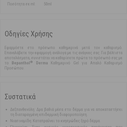
Ποσότητα σε ml:
50ml
Οδηγίες Χρήσης
Εφαρμόστε στο πρόσωπο καθημερινά μετά τον καθαρισμό.
Επαναλάβετε την εφαρμογή ανάλογα με τις ανάγκες σας. Για βέλτιστα
αποτελέσματα, συνιστάται να καθαρίσετε πρώτα το πρόσωπό σας με
®
το
Bepanthol
Derma
Καθημερινό Gel για Απαλό Καθαρισμό
Προσώπου.
Συστατικά
Δεξπανθενόλη: Δρα βαθιά μέσα στο δέρμα για να αποκαταστήσει
τη διαταραγμένη επιδερμική διαφοροποίηση.
Νιασιναμίδη: Καταπραΰνει το κνησμώδες ξηρό δέρμα.