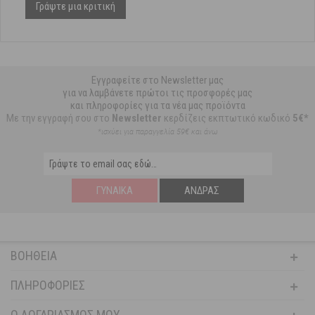
Γράψτε μια κριτική
Εγγραφείτε στο Newsletter μας
για να λαμβάνετε πρώτοι τις προσφορές μας
και πληροφορίες για τα νέα μας προϊόντα
Με την εγγραφή σου στο
Newsletter
κερδίζεις εκπτωτικό κωδικό
5€*
*ισχύει για παραγγελία 59€ και άνω
ΓΥΝΑΊΚΑ
ΆΝΔΡΑΣ
ΒΟΉΘΕΙΑ
ΠΛΗΡΟΦΟΡΊΕΣ
Ο ΛΟΓΑΡΙΑΣΜΌΣ ΜΟΥ