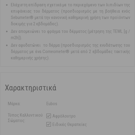
Ελάχιστη επίδραση σχετικά με το περιεχόμενο των λιπιδίων της
επιφάνειας του δέρματος (προσδιορισμός με τη βοήθεια ενός
Sebumeter® μετά την κανονική καθημερινή χρήση των προϊόντων
δοκιμής για 2 εβδομάδες).
Δεν απομειώνει το φράγμα του δέρματος (μέτρηση της TEWL [g /
m2h]).
Δεν αφυδατώνει το δέρμα (προσδιορισμός της ενυδάτωσης του
δέρματος με ένα Corneometer® μετά από 2 εβδομάδες τακτικής
καθημερινής χρήσης).
Χαρακτηριστικά
Μάρκα:
Eubos
Τύπος Καλλυντικού
Αφρόλουτρο
Σώματος:
Ειδικές Θεραπείες