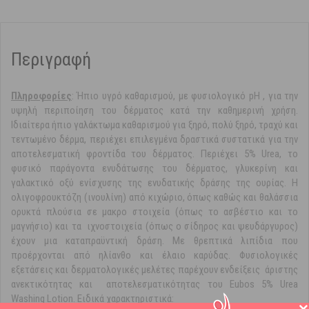
Περιγραφή
Πληροφορίες
: Ήπιο υγρό καθαρισμού, με φυσιολογικό pH , για την
υψηλή περιποίηση του δέρματος κατά την καθημερινή χρήση.
Ιδιαίτερα ήπιο γαλάκτωμα καθαρισμού για ξηρό, πολύ ξηρό, τραχύ και
τεντωμένο δέρμα, περιέχει επιλεγμένα δραστικά συστατικά για την
αποτελεσματική φροντίδα του δέρματος. Περιέχει 5% Urea, το
φυσικό παράγοντα ενυδάτωσης του δέρματος, γλυκερίνη και
γαλακτικό οξύ ενίσχυσης της ενυδατικής δράσης της ουρίας. Η
ολιγοφρουκτόζη (ινουλίνη) από κιχώριο, όπως καθώς και θαλάσσια
ορυκτά πλούσια σε μακρο στοιχεία (όπως το ασβέστιο και το
μαγνήσιο) και τα ιχνοστοιχεία (όπως ο σίδηρος και ψευδάργυρος)
έχουν μια καταπραϋντική δράση. Με θρεπτικά λιπίδια που
προέρχονται από ηλίανθο και έλαιο καρύδας. Φυσιολογικές
εξετάσεις και δερματολογικές μελέτες παρέχουν ενδείξεις άριστης
ανεκτικότητας και αποτελεσματικότητας του Eubos 5% Urea
Washing Lotion. Ειδικά χαρακτηριστικά: