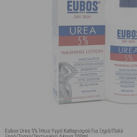
Eubos Urea 5% Ήπιο Υγρό Καθαρισμού Για Ξηρό/Πολύ
Ξηρό/Τραχύ/Τεντωμένο Δέρμα 200ml