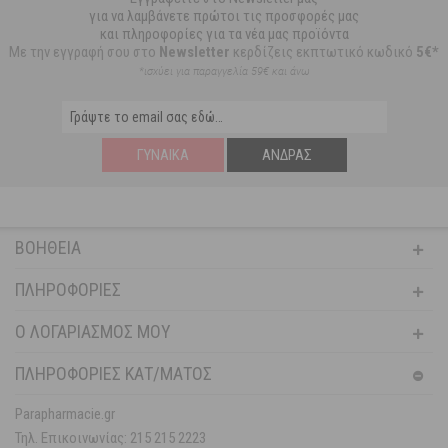
για να λαμβάνετε πρώτοι τις προσφορές μας
και πληροφορίες για τα νέα μας προϊόντα
Με την εγγραφή σου στο
Newsletter
κερδίζεις εκπτωτικό κωδικό
5€*
*ισχύει για παραγγελία 59€ και άνω
ΓΥΝΑΊΚΑ
ΆΝΔΡΑΣ
ΒΟΉΘΕΙΑ
ΠΛΗΡΟΦΟΡΊΕΣ
Ο ΛΟΓΑΡΙΑΣΜΌΣ ΜΟΥ
ΠΛΗΡΟΦΟΡΙΕΣ ΚΑΤ/ΜΑΤΟΣ
Parapharmacie.gr
Τηλ. Επικοινωνίας: 215 215 2223