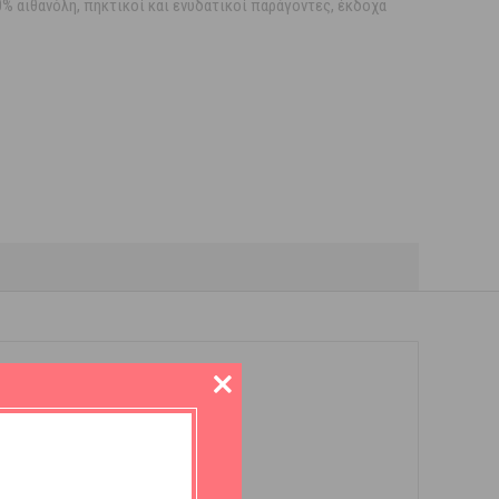
0% αιθανόλη, πηκτικοί και ενυδατικοί παράγοντες, έκδοχα