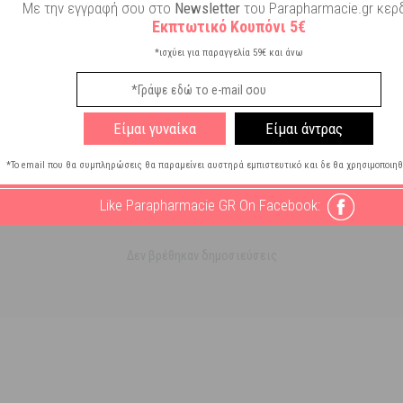
ς
Με την εγγραφή σου στο
Newsletter
του Parapharmacie.gr κερδ
Εκπτωτικό Κουπόνι 5€
ες
*ισχύει για παραγγελία 59€ και άνω
Είμαι γυναίκα
Είμαι άντρας
*Το email που θα συμπληρώσεις θα παραμείνει αυστηρά εμπιστευτικό και δε θα χρησιμοποιηθ
Like Parapharmacie GR On Facebook:
Δεν βρέθηκαν δημοσιεύσεις