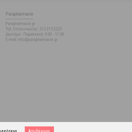
Parapharmacie
Parapharmacie.gr
Τηλ. Επικοινωνίας: 215 215 2223
Δευτέρα - Παρασκευή:
9:00 - 11:00
E-mail: info@parapharmacie.gr
ισσότερα
Αποδέχομαι
ost.gr