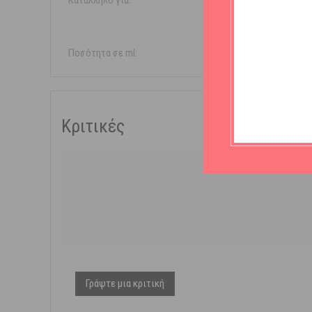
Κατάλληλο για:
Άνδρε
Γυναίκ
Ποσότητα σε ml:
1000ml
Κριτικές
Γράψτε μια κριτική