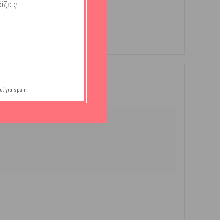
ίζεις
εί για spam