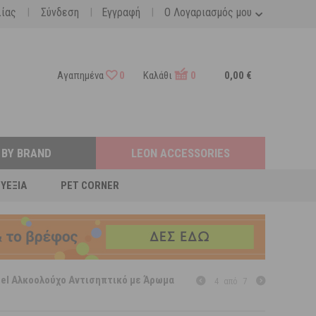
|
|
|
λίας
Σύνδεση
Εγγραφή
Ο Λογαριασμός μου
Αγαπημένα
0
Καλάθι
0
0,00 €
 BY BRAND
LEON ACCESSORIES
ΕΥΕΞΊΑ
PET CORNER
 Gel Αλκοολούχο Αντισηπτικό με Άρωμα
4
από
7