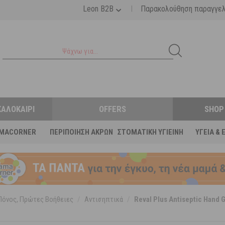
|
Leon B2B
Παρακολούθηση παραγγε
ΚΑΛΟΚΑΊΡΙ
OFFERS
SHOP
MACORNER
ΠΕΡΙΠΟΊΗΣΗ ΆΚΡΩΝ
ΣΤΟΜΑΤΙΚΉ ΥΓΙΕΙΝΉ
ΥΓΕΊΑ & 
Πόνος, Πρώτες Βοήθειες
/
Αντισηπτικά
/
Reval Plus Antiseptic Hand