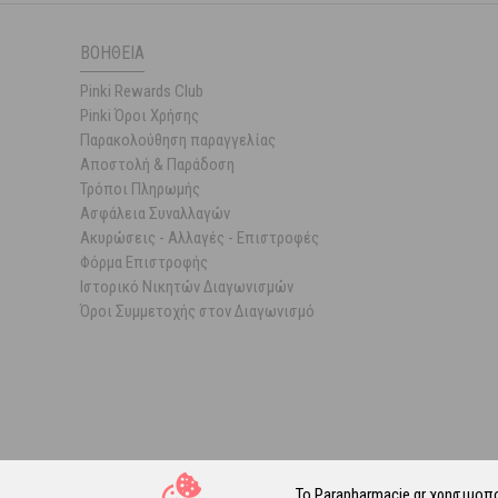
ΒΟΉΘΕΙΑ
Pinki Rewards Club
Pinki Όροι Χρήσης
Παρακολούθηση παραγγελίας
Αποστολή & Παράδοση
Τρόποι Πληρωμής
Ασφάλεια Συναλλαγών
Ακυρώσεις - Αλλαγές - Επιστροφές
Φόρμα Επιστροφής
Ιστορικό Νικητών Διαγωνισμών
Όροι Συμμετοχής στον Διαγωνισμό
Το Parapharmacie.gr χρησιμοπ
© 202