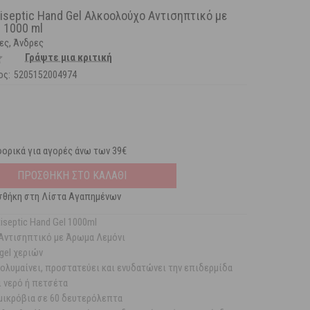
tiseptic Hand Gel Αλκοολούχο Αντισηπτικό με
 1000 ml
κες, Άνδρες
Γράψτε μια κριτική
ος:
5205152004974
ορικά για αγορές άνω των 39€
ΠΡΟΣΘΗΚΗ ΣΤΟ ΚΑΛΑΘΙ
θήκη στη Λίστα Αγαπημένων
tiseptic Hand Gel 1000ml
Αντισηπτικό με Άρωμα Λεμόνι
gel χεριών
πολυμαίνει, προστατεύει και ενυδατώνει την επιδερμίδα
ι νερό ή πετσέτα
μικρόβια σε 60 δευτερόλεπτα