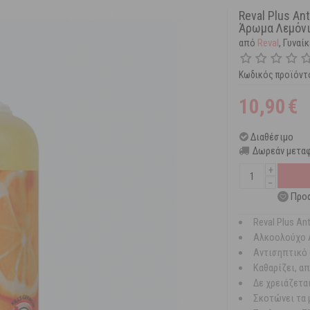
Reval Plus An
Άρωμα Λεμόνι
από
Reval
, Γυναί
Κωδικός προϊόντ
10,90
€
Διαθέσιμο
Δωρεάν μεταφ
+
−
Προσ
Reval Plus An
Αλκοολούχο 
Αντισηπτικό 
Καθαρίζει, α
Δε χρειάζετα
Σκοτώνει τα 