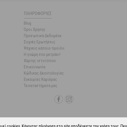
ΠΛΗΡΟΦΟΡΊΕΣ
Blog
Όροι Χρήσης
Προσωπικά Δεδομένα
Συχνές Ερωτήσεις
Ψάχνεις κάποιο προϊόν;
Η γνώμη σου μετράει!
Χάρτης ιστοτόπου
Επικοινωνία
Κώδικας Δεοντολογίας
Ευκαιρίες Καριέρας
Τα καταστήματα μας
οιεί
cookies
. Κάνοντας πλοήγηση στο site αποδέχεστε την χρήση τους.
Περ
6 Parapharmacie.gr.
ALL-IN-ONE eCommerce Business Development by Plush